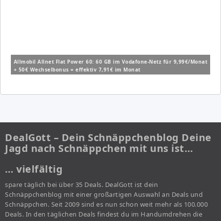
Allmobil Allnet Flat Power 60: 60 GB im Vodafone-Netz für 9,99€/Monat
+ 50€ Wechselbonus = effektiv 7,91€ im Monat
DealGott – Dein Schnäppchenblog Deine
Jagd nach Schnäppchen mit uns ist…
… vielfältig
spare täglich bei über 35 Deals. DealGott ist dein
Schnäppchenblog mit einer großartigen Auswahl an Deals und
Schnäppchen. Seit 2009 sind es nun schon weit mehr als 100.000
Deals. In den täglichen Deals findest du im Handumdrehen die