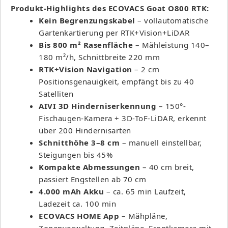
Produkt-Highlights des ECOVACS Goat O800 RTK:
Kein Begrenzungskabel
– vollautomatische
Gartenkartierung per RTK+Vision+LiDAR
Bis 800 m² Rasenfläche
– Mähleistung 140–
180 m²/h, Schnittbreite 220 mm
RTK+Vision Navigation
– 2 cm
Positionsgenauigkeit, empfängt bis zu 40
Satelliten
AIVI 3D Hinderniserkennung
– 150°-
Fischaugen-Kamera + 3D-ToF-LiDAR, erkennt
über 200 Hindernisarten
Schnitthöhe 3–8 cm
– manuell einstellbar,
Steigungen bis 45%
Kompakte Abmessungen
– 40 cm breit,
passiert Engstellen ab 70 cm
4.000 mAh Akku
– ca. 65 min Laufzeit,
Ladezeit ca. 100 min
ECOVACS HOME App
– Mähpläne,
Zonenverwaltung, Zeitpläne, Frontkamera mit