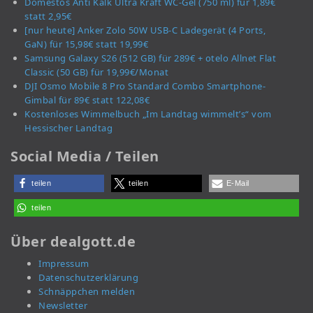
Domestos Anti Kalk Ultra Kraft WC-Gel (750 ml) für 1,89€
statt 2,95€
[nur heute] Anker Zolo 50W USB-C Ladegerät (4 Ports,
GaN) für 15,98€ statt 19,99€
Samsung Galaxy S26 (512 GB) für 289€ + otelo Allnet Flat
Classic (50 GB) für 19,99€/Monat
DJI Osmo Mobile 8 Pro Standard Combo Smartphone-
Gimbal für 89€ statt 122,08€
Kostenloses Wimmelbuch „Im Landtag wimmelt’s“ vom
Hessischer Landtag
Social Media / Teilen
teilen
teilen
E-Mail
teilen
Über dealgott.de
Impressum
Datenschutzerklärung
Schnäppchen melden
Newsletter