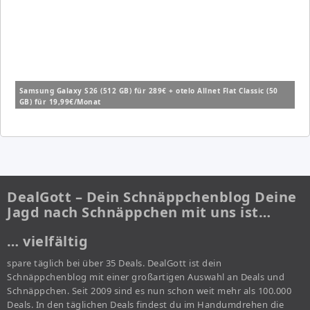
Samsung Galaxy S26 (512 GB) für 289€ + otelo Allnet Flat Classic (50
GB) für 19,99€/Monat
DealGott – Dein Schnäppchenblog Deine
Jagd nach Schnäppchen mit uns ist…
… vielfältig
spare täglich bei über 35 Deals. DealGott ist dein
Schnäppchenblog mit einer großartigen Auswahl an Deals und
Schnäppchen. Seit 2009 sind es nun schon weit mehr als 100.000
Deals. In den täglichen Deals findest du im Handumdrehen die