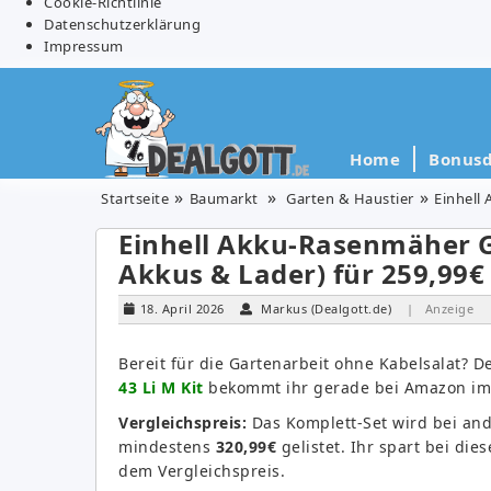
Cookie-Richtlinie
Datenschutzerklärung
Impressum
Home
Bonusd
Startseite
Baumarkt
Garten & Haustier
Einhell 
Einhell Akku-Rasenmäher GE
Akkus & Lader) für 259,99€ 
18. April 2026
Markus (Dealgott.de)
| Anzeige
Bereit für die Gartenarbeit ohne Kabelsalat? 
43 Li M Kit
bekommt ihr gerade bei Amazon im 
Vergleichspreis:
Das Komplett-Set wird bei ande
mindestens
320,99€
gelistet. Ihr spart bei die
dem Vergleichspreis.