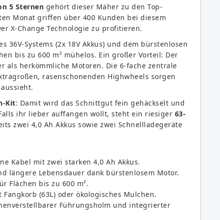
on 5 Sternen
gehört dieser Mäher zu den Top-
tzten Monat griffen über 400 Kunden bei diesem
er X-Change Technologie zu profitieren.
des 36V-Systems (2x 18V Akkus) und dem bürstenlosen
hen bis zu 600 m² mühelos. Ein großer Vorteil: Der
r als herkömmliche Motoren. Die 6-fache zentrale
extragroßen, rasenschonenden Highwheels sorgen
 aussieht.
h-Kit
: Damit wird das Schnittgut fein gehäckselt und
alls ihr lieber auffangen wollt, steht ein riesiger
63-
eits zwei 4,0 Ah Akkus sowie zwei Schnellladegeräte
hne Kabel mit zwei starken 4,0 Ah Akkus.
d längere Lebensdauer dank bürstenlosem Motor.
ür Flächen bis zu 600 m².
Fangkorb (63L) oder ökologisches Mulchen.
henverstellbarer Führungsholm und integrierter