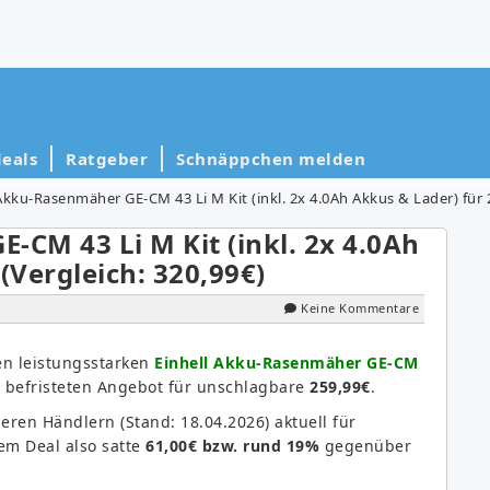
eals
Ratgeber
Schnäppchen melden
Akku-Rasenmäher GE-CM 43 Li M Kit (inkl. 2x 4.0Ah Akkus & Lader) für 2
-CM 43 Li M Kit (inkl. 2x 4.0Ah
(Vergleich: 320,99€)
Keine Kommentare
Den leistungsstarken
Einhell Akku-Rasenmäher GE-CM
befristeten Angebot für unschlagbare
259,99€
.
ren Händlern (Stand: 18.04.2026) aktuell für
sem Deal also satte
61,00€ bzw. rund 19%
gegenüber