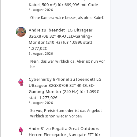
Kabel, 500 m²) für 669,99€ mit Code
5. August 2026
Ohne Kamera wäre besser, als ohne Kabel!
Andre
zu
[beendet] LG Ultragear
32GX870B 32″ 4K-OLED-Gaming-
Monitor (240 Hz) für 1.099€ statt
1.277,02€
5. August 2026
Nein, das war wirklich da. Aber ist nun vor
bei
Cyberherby [iPhone]
zu
[beendet] LG
Ultragear 32GX870B 32″ 4K-OLED-
Gaming-Monitor (240 Hz) für 1.099€
statt 1.277,02€
5. August 2026
Servus, Preisirrtum oder ist das Angebot
wirklich schon wieder vorbei?
Andre81
zu
Regatta Great Outdoors
Herren Fleecejacke „Navigate FZ“ für