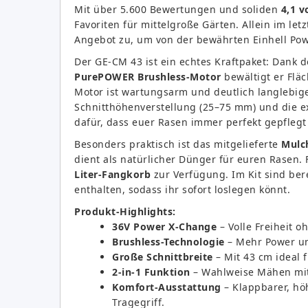
Mit über 5.600 Bewertungen und soliden
4,1 v
Favoriten für mittelgroße Gärten. Allein im le
Angebot zu, um von der bewährten Einhell Pow
Der GE-CM 43 ist ein echtes Kraftpaket: Dank 
PurePOWER Brushless-Motor
bewältigt er Fläc
Motor ist wartungsarm und deutlich langlebige
Schnitthöhenverstellung (25–75 mm) und die 
dafür, dass euer Rasen immer perfekt gepflegt
Besonders praktisch ist das mitgelieferte
Mulc
dient als natürlicher Dünger für euren Rasen. F
Liter-Fangkorb
zur Verfügung. Im Kit sind ber
enthalten, sodass ihr sofort loslegen könnt.
Produkt-Highlights:
36V Power X-Change
– Volle Freiheit o
Brushless-Technologie
– Mehr Power un
Große Schnittbreite
– Mit 43 cm ideal f
2-in-1 Funktion
– Wahlweise Mähen mit 
Komfort-Ausstattung
– Klappbarer, hö
Tragegriff.