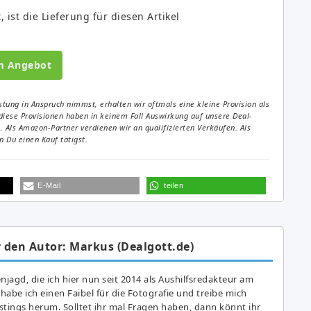
 ist die Lieferung für diesen Artikel
m Angebot
tung in Anspruch nimmst, erhalten wir oftmals eine kleine Provision als
diese Provisionen haben in keinem Fall Auswirkung auf unsere Deal-
Als Amazon-Partner verdienen wir an qualifizierten Verkäufen. Als
 Du einen Kauf tätigst.
E-Mail
teilen
 den Autor: Markus (Dealgott.de)
agd, die ich hier nun seit 2014 als Aushilfsredakteur am
abe ich einen Faibel für die Fotografie und treibe mich
astings herum. Solltet ihr mal Fragen haben, dann könnt ihr