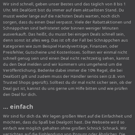
Wir sind schnell, geben unser Bestes und das täglich von 8 bis 1
Uhr. Mit DealGott bist du immer auf dem aktuellsten Stand. Du
musst weder lange auf die nächsten Deals warten, noch dich
sorgen, dass du einen Deal verpasst. Viele der Rabattaktionen und
Schnäppchen sind befristetet oder binnen weniger Minuten
ausverkauft. Das heißt, du musst bei einigen Deals schnell sein,
denn sonst ist alles weg. Das ist oft der Fall bei Schnäppchen aus
Kategorien wie zum Beispiel Handyverträge, Finanzen, oder
Preisfehler, Gutscheine und Kostenloses. Sollten wir einmal nicht
schnell genug sein und einen Deal nicht rechtzeitig sehen, kannst
du den Deal melden und wir kümmern uns umgehend um die
Veröffentlichung. Bedenke dabei immer die 10% Regel, die bei
DealGott gilt und zudem muss der Händler seriös sein (z.B. von
Trusted Shops geprüft). Solltest du dir mal nicht sicher sein, ob der
Deal gut ist, kannst du uns gerne um Hilfe bitten und wie prüfen
den Deal für dich.
… einfach
Wir sind für dich da. Wir legen großen Wert auf die Einfachheit und
möchten, dass du Spaß bei Dealgott hast. Die Webseite wird so
einfach wie möglich gehalten ohne großen Schnick Schnack. Wir
verzichten auf die Einblendung von Popups oder Ähnliches. Die