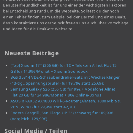
Benutzerfreundlichkeit ist für uns einer der wichtigsten Faktoren
bei Entscheidung rund um die Webseite. Solltest du dennoch
einen Fehler finden, zum Beispiel bei der Darstellung eines Deals,
dann kontaktiere uns gerne. Wir freuen uns auch über Vorschläge
und Ideen für die DealGott Webseite.
Neueste Beiträge
[Top] Xiaomi 17T (256 GB) für 1€ + Telekom Allnet Flat 15
GB für 14,99€/Monat + Xiaomi Soundbox
BGS 35814 VDE-Schraubendreher-Satz mit Wechselklingen
(13-tlg., Spannungsprüfer) für 19,79€ statt 25,69€
Samsung Galaxy S26 (256 GB) für 99€ + Vodafone Allnet
Flat 20 GB für 24,98€/Monat + 80€ Online-Bonus
ASUS RT-AX52 AX1800 WiFi-6-Router (AiMesh, 1800 Mbit/s,
VPN, WPA3) für 29,99€ statt 42,70€
Enders Gasgrill „San Diego UP 3“ (schwarz) für 109,99€
(Vergleich: 129,99€)
Social Media / Teilen