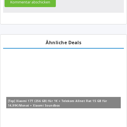
Ähnliche Deals
[Top] Xiaomi 17T (256 GB) für 1€ + Telekom Allnet Flat 15 GB für
14,99€/Monat + Xiaomi Soundbox