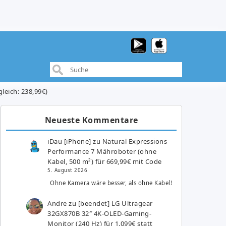
leich: 238,99€)
Neueste Kommentare
iDau [iPhone]
zu
Natural Expressions
Performance 7 Mähroboter (ohne
Kabel, 500 m²) für 669,99€ mit Code
5. August 2026
Ohne Kamera wäre besser, als ohne Kabel!
Andre
zu
[beendet] LG Ultragear
32GX870B 32″ 4K-OLED-Gaming-
Monitor (240 Hz) für 1.099€ statt