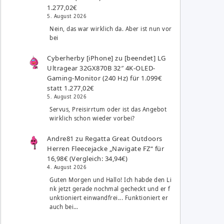
1.277,02€
5. August 2026
Nein, das war wirklich da. Aber ist nun vor
bei
Cyberherby [iPhone]
zu
[beendet] LG
Ultragear 32GX870B 32″ 4K-OLED-
Gaming-Monitor (240 Hz) für 1.099€
statt 1.277,02€
5. August 2026
Servus, Preisirrtum oder ist das Angebot
wirklich schon wieder vorbei?
Andre81
zu
Regatta Great Outdoors
Herren Fleecejacke „Navigate FZ“ für
16,98€ (Vergleich: 34,94€)
4. August 2026
Guten Morgen und Hallo! Ich habde den Li
nk jetzt gerade nochmal gecheckt und er f
unktioniert einwandfrei... Funktioniert er
auch bei…