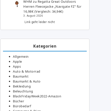
WHM
zu
Regatta Great Outdoors
Herren Fleecejacke „Navigate FZ“ für
16,98€ (Vergleich: 34,94€)
3. August 2026
Link geht leider nicht
Kategorien
Allgemein
Apple
Apps
Auto & Motorrad
Baumarkt
Baumarkt & Auto
Bekleidung
Beleuchtung
BlackFridayWeek2022-Amazon
Bücher
Bürobedarf
Computer & Büro