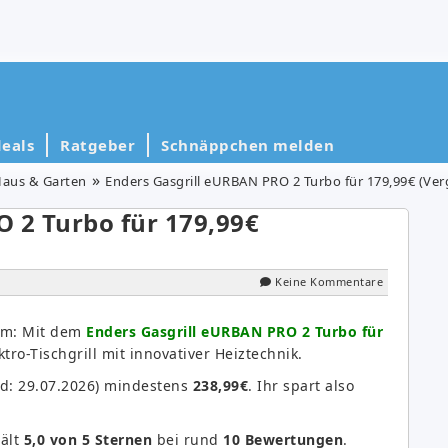
eals
Ratgeber
Schnäppchen melden
Haus & Garten
Enders Gasgrill eURBAN PRO 2 Turbo für 179,99€ (Verg
 2 Turbo für 179,99€
Keine Kommentare
oom: Mit dem
Enders Gasgrill eURBAN PRO 2 Turbo für
tro-Tischgrill mit innovativer Heiztechnik.
nd: 29.07.2026) mindestens
238,99€
. Ihr spart also
ält
5,0 von 5 Sternen
bei rund
10 Bewertungen
.