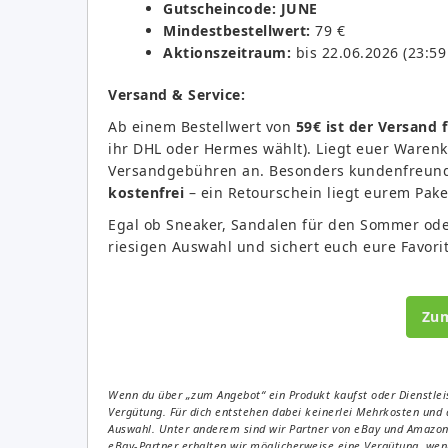
Gutscheincode:
JUNE
Mindestbestellwert:
79 €
Aktionszeitraum:
bis 22.06.2026 (23:59
Versand & Service:
Ab einem Bestellwert von
59€ ist der Versand 
ihr DHL oder Hermes wählt). Liegt euer Warenko
Versandgebühren an. Besonders kundenfreund
kostenfrei
– ein Retourschein liegt eurem Pake
Egal ob Sneaker, Sandalen für den Sommer oder
riesigen Auswahl und sichert euch eure Favori
Zu
Wenn du über „zum Angebot“ ein Produkt kaufst oder Dienstleis
Vergütung. Für dich entstehen dabei keinerlei Mehrkosten und 
Auswahl. Unter anderem sind wir Partner von eBay und Amazon. 
eBay-Partner erhalten wir möglicherweise eine Vergütung, wenn