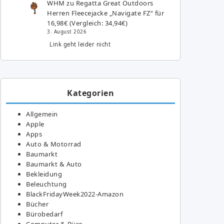
WHM
zu
Regatta Great Outdoors
Herren Fleecejacke „Navigate FZ“ für
16,98€ (Vergleich: 34,94€)
3. August 2026
Link geht leider nicht
Kategorien
Allgemein
Apple
Apps
Auto & Motorrad
Baumarkt
Baumarkt & Auto
Bekleidung
Beleuchtung
BlackFridayWeek2022-Amazon
Bücher
Bürobedarf
Computer & Büro