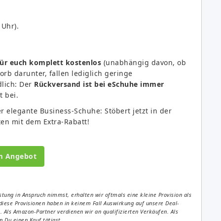
 Uhr).
für euch komplett kostenlos
(unabhängig davon, ob
rb darunter, fallen lediglich geringe
lich: Der
Rückversand ist bei eSchuhe immer
t bei.
 elegante Business-Schuhe: Stöbert jetzt in der
ten mit dem Extra-Rabatt!
m Angebot
tung in Anspruch nimmst, erhalten wir oftmals eine kleine Provision als
diese Provisionen haben in keinem Fall Auswirkung auf unsere Deal-
Als Amazon-Partner verdienen wir an qualifizierten Verkäufen. Als
 Du einen Kauf tätigst.