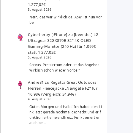
1.277,02€
5. August 2026
Nein, das war wirklich da. Aber ist nun vor
bei
Cyberherby [iPhone]
zu
[beendet] LG
Ultragear 32GX870B 32″ 4K-OLED-
Gaming-Monitor (240 Hz) für 1.099€
statt 1.277,02€
5. August 2026
Servus, Preisirrtum oder ist das Angebot
wirklich schon wieder vorbei?
Andre81
zu
Regatta Great Outdoors
Herren Fleecejacke „Navigate FZ“ für
16,98€ (Vergleich: 34,94€)
4. August 2026
Guten Morgen und Hallo! Ich habde den Li
nk jetzt gerade nochmal gecheckt und er f
unktioniert einwandfrei... Funktioniert er
auch bei…