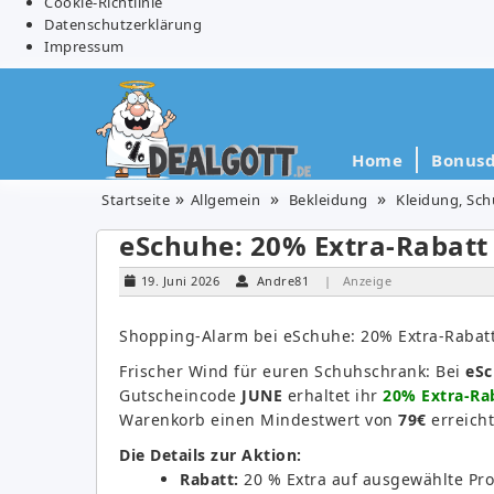
Cookie-Richtlinie
Datenschutzerklärung
Impressum
Home
Bonusd
Startseite
Allgemein
Bekleidung
Kleidung, Sc
eSchuhe: 20% Extra-Rabatt 
19. Juni 2026
Andre81
| Anzeige
Shopping-Alarm bei eSchuhe: 20% Extra-Rabatt
Frischer Wind für euren Schuhschrank: Bei
eS
Gutscheincode
JUNE
erhaltet ihr
20% Extra-Rab
Warenkorb einen Mindestwert von
79€
erreicht
Die Details zur Aktion:
Rabatt:
20 % Extra auf ausgewählte Pro