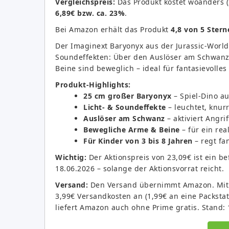
Vergleichspreis:
Das Produkt kostet woanders 
6,89€ bzw. ca. 23%
.
Bei Amazon erhält das Produkt
4,8 von 5 Stern
Der Imaginext Baryonyx aus der Jurassic-World-
Soundeffekten: Über den Auslöser am Schwanz 
Beine sind beweglich – ideal für fantasievolles
Produkt-Highlights:
25 cm großer Baryonyx
– Spiel-Dino au
Licht- & Soundeffekte
– leuchtet, knur
Auslöser am Schwanz
– aktiviert Angr
Bewegliche Arme & Beine
– für ein rea
Für Kinder von 3 bis 8 Jahren
– regt fa
Wichtig:
Der Aktionspreis von 23,09€ ist ein be
18.06.2026 – solange der Aktionsvorrat reicht.
Versand:
Den Versand übernimmt Amazon. Mit Pr
3,99€ Versandkosten an (1,99€ an eine Packsta
liefert Amazon auch ohne Prime gratis. Stand: 