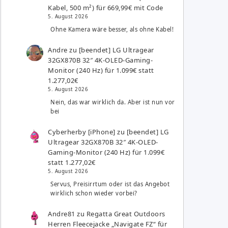
Kabel, 500 m²) für 669,99€ mit Code
5. August 2026
Ohne Kamera wäre besser, als ohne Kabel!
Andre
zu
[beendet] LG Ultragear
32GX870B 32″ 4K-OLED-Gaming-
Monitor (240 Hz) für 1.099€ statt
1.277,02€
5. August 2026
Nein, das war wirklich da. Aber ist nun vor
bei
Cyberherby [iPhone]
zu
[beendet] LG
Ultragear 32GX870B 32″ 4K-OLED-
Gaming-Monitor (240 Hz) für 1.099€
statt 1.277,02€
5. August 2026
Servus, Preisirrtum oder ist das Angebot
wirklich schon wieder vorbei?
Andre81
zu
Regatta Great Outdoors
Herren Fleecejacke „Navigate FZ“ für