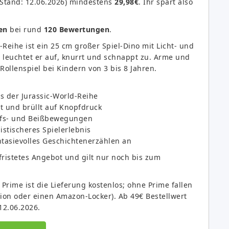
(Stand: 12.06.2026) mindestens
29,98€
. Ihr spart also
en
bei rund
120 Bewertungen
.
Reihe ist ein 25 cm großer Spiel-Dino mit Licht- und
leuchtet er auf, knurrt und schnappt zu. Arme und
 Rollenspiel bei Kindern von 3 bis 8 Jahren.
s der Jurassic-World-Reihe
rt und brüllt auf Knopfdruck
iffs- und Beißbewegungen
listischeres Spielerlebnis
ntasievolles Geschichtenerzählen an
fristetes Angebot und gilt nur noch bis zum
ime ist die Lieferung kostenlos; ohne Prime fallen
tion oder einen Amazon-Locker). Ab 49€ Bestellwert
12.06.2026.