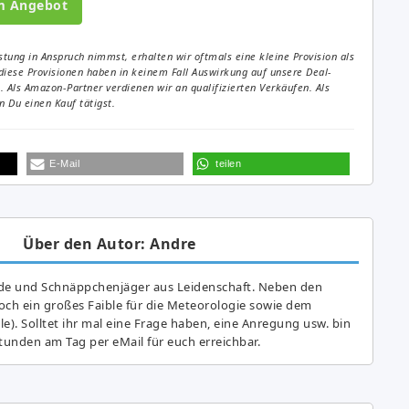
m Angebot
tung in Anspruch nimmst, erhalten wir oftmals eine kleine Provision als
diese Provisionen haben in keinem Fall Auswirkung auf unsere Deal-
Als Amazon-Partner verdienen wir an qualifizierten Verkäufen. Als
 Du einen Kauf tätigst.
E-Mail
teilen
Über den Autor: Andre
de und Schnäppchenjäger aus Leidenschaft. Neben den
ch ein großes Fai­ble für die Meteorologie sowie dem
e). Solltet ihr mal eine Frage haben, eine Anregung usw. bin
tunden am Tag per eMail für euch erreichbar.