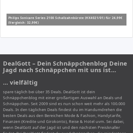
Philips Sonicare Series 2100 Schallzahnbürste (HX4021/01) für 24,99€
(Vergleich: 32,99€)
DealGott – Dein Schnäppchenblog Deine
Jagd nach Schnäppchen mit uns ist…
… vielfältig
spare täglich bei über 35 Deals. DealGott ist dein
Schnäppchenblog mit einer großartigen Auswahl an Deals und
Schnäppchen. Seit 2009 sind es nun schon weit mehr als 100.000
Deals. In den täglichen Deals findest du im Handumdrehen die
besten Deals aus den Bereichen Mode & Fashion, Handytarife,
Finanzen (Kredite und Girokonto), Reise & Hotel uvm. Sei dabei,
wenn DealGott auf der Jagd ist und den nächsten Preisknaller