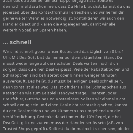
auch das du Spaß bei der Schnäppchenjagd hast. Sollte es
dennoch mal dazu kommen, dass Du Hilfe brauchst, kannst du uns
jederzeit über das Kontaktformular erreichen und wir helfen dir
gerne weiter. Wenn es notwendig ist, kontaktieren wir auch den
Händler direkt und klären die Angelegenheit, damit wir alle
weiterhin Spaß am Sparen haben.
… schnell
Wir sind schnell, geben unser Bestes und das täglich von 8 bis 1
Uhr. Mit DealGott bist du immer auf dem aktuellsten Stand. Du
musst weder lange auf die nächsten Deals warten, noch dich
sorgen, dass du einen Deal verpasst. Viele der Rabattaktionen und
Schnäppchen sind befristetet oder binnen weniger Minuten
ausverkauft. Das heißt, du musst bei einigen Deals schnell sein,
denn sonst ist alles weg. Das ist oft der Fall bei Schnäppchen aus
Kategorien wie zum Beispiel Handyverträge, Finanzen, oder
Preisfehler, Gutscheine und Kostenloses. Sollten wir einmal nicht
schnell genug sein und einen Deal nicht rechtzeitig sehen, kannst
du den Deal melden und wir kümmern uns umgehend um die
Veröffentlichung. Bedenke dabei immer die 10% Regel, die bei
DealGott gilt und zudem muss der Händler seriös sein (z.B. von
Trusted Shops geprüft). Solltest du dir mal nicht sicher sein, ob der