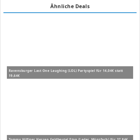
Ähnliche Deals
Ravensburger Last One Laughing (LOL) Partyspiel für 14,04€ statt
19,64€
Tommy Hilfiger Herren Geldbeutel Eton (Leder, Münzfach) für 37,84€