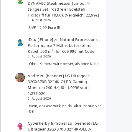
DYNAMIC Steakmesser Jumbo, 4-
teiliges Set, rostfreier Edelstahl,
Holzgriff für 10,00€ (Vergleich: 22,99€)
6. August 2026
UVP 19,99 Euro !!!
iDau [iPhone]
zu
Natural Expressions
Performance 7 Mähroboter (ohne
Kabel, 500 m²) für 669,99€ mit Code
5. August 2026
Ohne Kamera wäre besser, als ohne Kabel!
Andre
zu
[beendet] LG Ultragear
32GX870B 32″ 4K-OLED-Gaming-
Monitor (240 Hz) für 1.099€ statt
1.277,02€
5. August 2026
Nein, das war wirklich da. Aber ist nun vor
bei
Cyberherby [iPhone]
zu
[beendet] LG
Ultragear 32GX870B 32″ 4K-OLED-