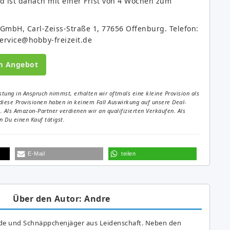
d ist danach mit einer Frist von 4 Wochen zum
 GmbH, Carl-Zeiss-Straße 1, 77656 Offenburg. Telefon:
service@hobby-freizeit.de
m Angebot
tung in Anspruch nimmst, erhalten wir oftmals eine kleine Provision als
diese Provisionen haben in keinem Fall Auswirkung auf unsere Deal-
Als Amazon-Partner verdienen wir an qualifizierten Verkäufen. Als
 Du einen Kauf tätigst.
E-Mail
teilen
Über den Autor: Andre
de und Schnäppchenjäger aus Leidenschaft. Neben den