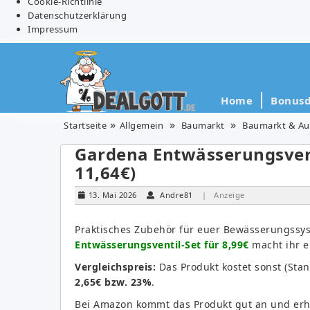
Cookie-Richtlinie
Datenschutzerklärung
Impressum
Home
Bonusd
Startseite
Allgemein
Baumarkt
Baumarkt & Au
Gardena Entwässerungsventi
11,64€)
13. Mai 2026
Andre81
| Anzeige
Praktisches Zubehör für euer Bewässerungss
Entwässerungsventil-Set für 8,99€
macht ihr e
Vergleichspreis:
Das Produkt kostet sonst (Sta
2,65€ bzw. 23%
.
Bei Amazon kommt das Produkt gut an und erh