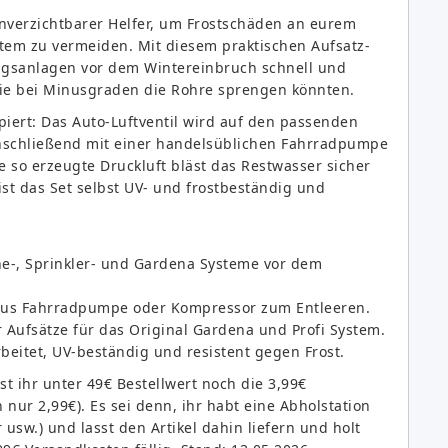
unverzichtbarer Helfer, um Frostschäden an eurem
ystem zu vermeiden. Mit diesem praktischen Aufsatz-
ungsanlagen vor dem Wintereinbruch schnell und
die bei Minusgraden die Rohre sprengen könnten.
piert: Das Auto-Luftventil wird auf den passenden
anschließend mit einer handelsüblichen Fahrradpumpe
so erzeugte Druckluft bläst das Restwasser sicher
st das Set selbst UV- und frostbeständig und
ne-, Sprinkler- und Gardena Systeme vor dem
 aus Fahrradpumpe oder Kompressor zum Entleeren.
r Aufsätze für das Original Gardena und Profi System.
beitet, UV-beständig und resistent gegen Frost.
t ihr unter 49€ Bestellwert noch die 3,99€
ur 2,99€). Es sei denn, ihr habt eine Abholstation
sw.) und lasst den Artikel dahin liefern und holt