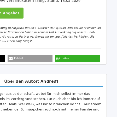
9€ Versandkosten fällig. Stand: 13.05.2026.
m Angebot
tung in Anspruch nimmst, erhalten wir oftmals eine kleine Provision als
diese Provisionen haben in keinem Fall Auswirkung auf unsere Deal-
Als Amazon-Partner verdienen wir an qualifizierten Verkäufen. Als
 Du einen Kauf tätigst.
E-Mail
teilen
Über den Autor: Andre81
er aus Leidenschaft, wobei für mich selbst immer das
is im Vordergrund stehen. Für euch aber bin ich immer auf
ten Deals. Wer weiß, was ihr so brauchen könnt... Außerdem
eit neben der Schnäppchenjagd noch mit meiner Familie und