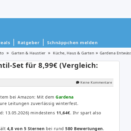
eals
Ratgeber
Schnäppchen melden
to
Garten & Haustier
Küche, Haus & Garten
Gardena Entwässe
l-Set für 8,99€ (Vergleich:
Keine Kommentare
ystem bei Amazon: Mit dem
Gardena
ure Leitungen zuverlässig winterfest.
nd: 13.05.2026) mindestens
11,64€
. Ihr spart also
ält
4,8 von 5 Sternen
bei rund
580 Bewertungen
.