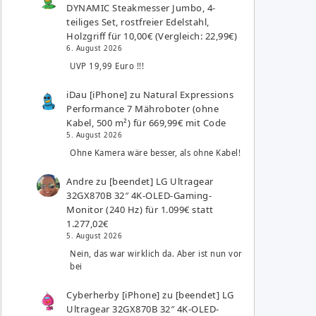
DYNAMIC Steakmesser Jumbo, 4-
teiliges Set, rostfreier Edelstahl,
Holzgriff für 10,00€ (Vergleich: 22,99€)
6. August 2026
UVP 19,99 Euro !!!
iDau [iPhone]
zu
Natural Expressions
Performance 7 Mähroboter (ohne
Kabel, 500 m²) für 669,99€ mit Code
5. August 2026
Ohne Kamera wäre besser, als ohne Kabel!
Andre
zu
[beendet] LG Ultragear
32GX870B 32″ 4K-OLED-Gaming-
Monitor (240 Hz) für 1.099€ statt
1.277,02€
5. August 2026
Nein, das war wirklich da. Aber ist nun vor
bei
Cyberherby [iPhone]
zu
[beendet] LG
Ultragear 32GX870B 32″ 4K-OLED-