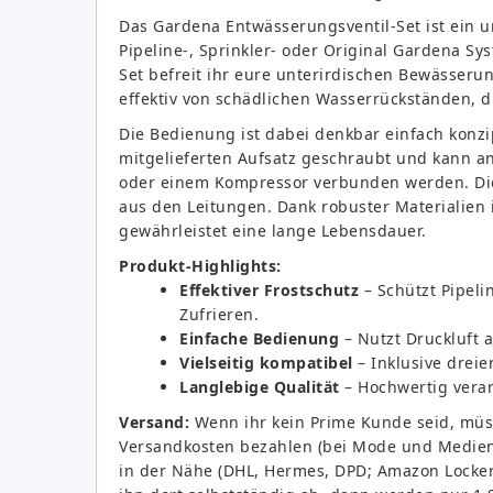
Das Gardena Entwässerungsventil-Set ist ein 
Pipeline-, Sprinkler- oder Original Gardena S
Set befreit ihr eure unterirdischen Bewässer
effektiv von schädlichen Wasserrückständen, 
Die Bedienung ist dabei denkbar einfach konzi
mitgelieferten Aufsatz geschraubt und kann 
oder einem Kompressor verbunden werden. Die 
aus den Leitungen. Dank robuster Materialien i
gewährleistet eine lange Lebensdauer.
Produkt-Highlights:
Effektiver Frostschutz
– Schützt Pipeli
Zufrieren.
Einfache Bedienung
– Nutzt Druckluft
Vielseitig kompatibel
– Inklusive dreie
Langlebige Qualität
– Hochwertig verar
Versand:
Wenn ihr kein Prime Kunde seid, müss
Versandkosten bezahlen (bei Mode und Medien n
in der Nähe (DHL, Hermes, DPD; Amazon Locker u