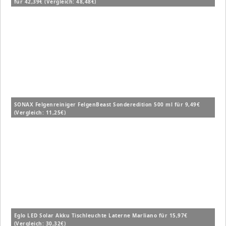
für 42,39€ (Vergleich: 48,48€)
SONAX Felgenreiniger FelgenBeast Sonderedition 500 ml für 9,49€
(Vergleich: 11,25€)
Eglo LED Solar Akku Tischleuchte Laterne Marliano für 15,97€
(Vergleich: 30,32€)