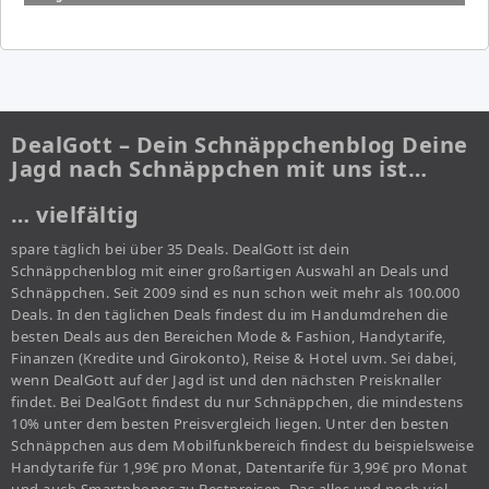
DealGott – Dein Schnäppchenblog Deine
Jagd nach Schnäppchen mit uns ist…
… vielfältig
spare täglich bei über 35 Deals. DealGott ist dein
Schnäppchenblog mit einer großartigen Auswahl an Deals und
Schnäppchen. Seit 2009 sind es nun schon weit mehr als 100.000
Deals. In den täglichen Deals findest du im Handumdrehen die
besten Deals aus den Bereichen Mode & Fashion, Handytarife,
Finanzen (Kredite und Girokonto), Reise & Hotel uvm. Sei dabei,
wenn DealGott auf der Jagd ist und den nächsten Preisknaller
findet. Bei DealGott findest du nur Schnäppchen, die mindestens
10% unter dem besten Preisvergleich liegen. Unter den besten
Schnäppchen aus dem Mobilfunkbereich findest du beispielsweise
Handytarife für 1,99€ pro Monat, Datentarife für 3,99€ pro Monat