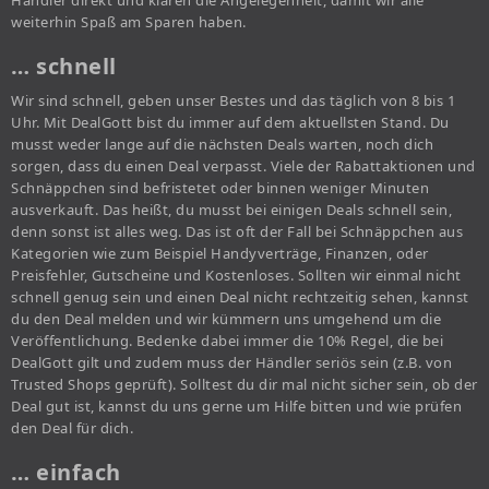
Händler direkt und klären die Angelegenheit, damit wir alle
weiterhin Spaß am Sparen haben.
… schnell
Wir sind schnell, geben unser Bestes und das täglich von 8 bis 1
Uhr. Mit DealGott bist du immer auf dem aktuellsten Stand. Du
musst weder lange auf die nächsten Deals warten, noch dich
sorgen, dass du einen Deal verpasst. Viele der Rabattaktionen und
Schnäppchen sind befristetet oder binnen weniger Minuten
ausverkauft. Das heißt, du musst bei einigen Deals schnell sein,
denn sonst ist alles weg. Das ist oft der Fall bei Schnäppchen aus
Kategorien wie zum Beispiel Handyverträge, Finanzen, oder
Preisfehler, Gutscheine und Kostenloses. Sollten wir einmal nicht
schnell genug sein und einen Deal nicht rechtzeitig sehen, kannst
du den Deal melden und wir kümmern uns umgehend um die
Veröffentlichung. Bedenke dabei immer die 10% Regel, die bei
DealGott gilt und zudem muss der Händler seriös sein (z.B. von
Trusted Shops geprüft). Solltest du dir mal nicht sicher sein, ob der
Deal gut ist, kannst du uns gerne um Hilfe bitten und wie prüfen
den Deal für dich.
… einfach