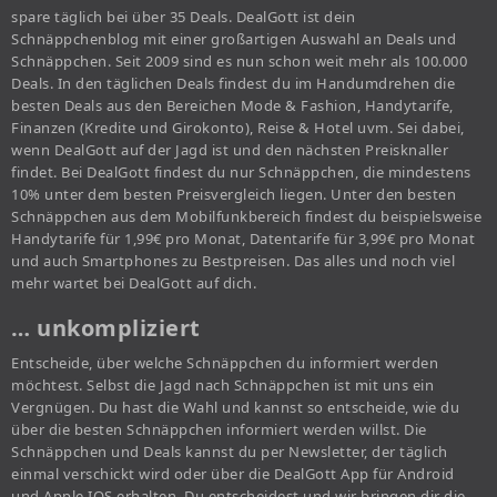
spare täglich bei über 35 Deals. DealGott ist dein
Schnäppchenblog mit einer großartigen Auswahl an Deals und
Schnäppchen. Seit 2009 sind es nun schon weit mehr als 100.000
Deals. In den täglichen Deals findest du im Handumdrehen die
besten Deals aus den Bereichen Mode & Fashion, Handytarife,
Finanzen (Kredite und Girokonto), Reise & Hotel uvm. Sei dabei,
wenn DealGott auf der Jagd ist und den nächsten Preisknaller
findet. Bei DealGott findest du nur Schnäppchen, die mindestens
10% unter dem besten Preisvergleich liegen. Unter den besten
Schnäppchen aus dem Mobilfunkbereich findest du beispielsweise
Handytarife für 1,99€ pro Monat, Datentarife für 3,99€ pro Monat
und auch Smartphones zu Bestpreisen. Das alles und noch viel
mehr wartet bei DealGott auf dich.
… unkompliziert
Entscheide, über welche Schnäppchen du informiert werden
möchtest. Selbst die Jagd nach Schnäppchen ist mit uns ein
Vergnügen. Du hast die Wahl und kannst so entscheide, wie du
über die besten Schnäppchen informiert werden willst. Die
Schnäppchen und Deals kannst du per Newsletter, der täglich
einmal verschickt wird oder über die DealGott App für Android
und Apple IOS erhalten. Du entscheidest und wir bringen dir die