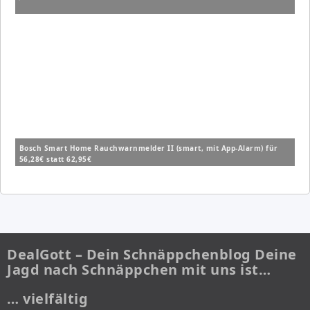
Bosch Smart Home Rauchwarnmelder II (smart, mit App-Alarm) für
56,28€ statt 62,95€
DealGott – Dein Schnäppchenblog Deine
Jagd nach Schnäppchen mit uns ist…
… vielfältig