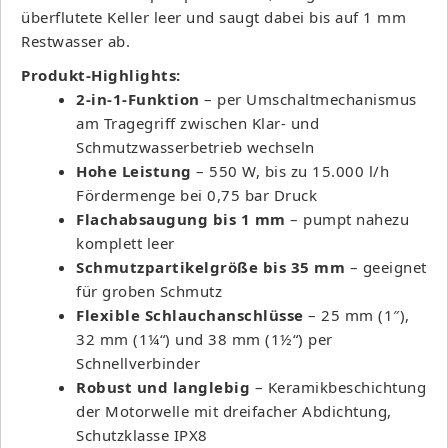
überflutete Keller leer und saugt dabei bis auf 1 mm
Restwasser ab.
Produkt-Highlights:
2-in-1-Funktion
– per Umschaltmechanismus
am Tragegriff zwischen Klar- und
Schmutzwasserbetrieb wechseln
Hohe Leistung
– 550 W, bis zu 15.000 l/h
Fördermenge bei 0,75 bar Druck
Flachabsaugung bis 1 mm
– pumpt nahezu
komplett leer
Schmutzpartikelgröße bis 35 mm
– geeignet
für groben Schmutz
Flexible Schlauchanschlüsse
– 25 mm (1″),
32 mm (1¼“) und 38 mm (1½“) per
Schnellverbinder
Robust und langlebig
– Keramikbeschichtung
der Motorwelle mit dreifacher Abdichtung,
Schutzklasse IPX8