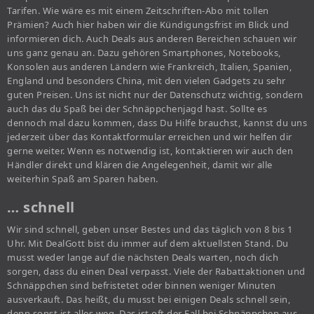
Tarifen. Wie wäre es mit einem Zeitschriften-Abo mit tollen
Prämien? Auch hier haben wir die Kündigungsfrist im Blick und
informieren dich. Auch Deals aus anderen Bereichen schauen wir
uns ganz genau an. Dazu gehören Smartphones, Notebooks,
Konsolen aus anderen Ländern wie Frankreich, Italien, Spanien,
England und besonders China, mit den vielen Gadgets zu sehr
guten Preisen. Uns ist nicht nur der Datenschutz wichtig, sondern
auch das du Spaß bei der Schnäppchenjagd hast. Sollte es
dennoch mal dazu kommen, dass Du Hilfe brauchst, kannst du uns
jederzeit über das Kontaktformular erreichen und wir helfen dir
gerne weiter. Wenn es notwendig ist, kontaktieren wir auch den
Händler direkt und klären die Angelegenheit, damit wir alle
weiterhin Spaß am Sparen haben.
… schnell
Wir sind schnell, geben unser Bestes und das täglich von 8 bis 1
Uhr. Mit DealGott bist du immer auf dem aktuellsten Stand. Du
musst weder lange auf die nächsten Deals warten, noch dich
sorgen, dass du einen Deal verpasst. Viele der Rabattaktionen und
Schnäppchen sind befristetet oder binnen weniger Minuten
ausverkauft. Das heißt, du musst bei einigen Deals schnell sein,
denn sonst ist alles weg. Das ist oft der Fall bei Schnäppchen aus