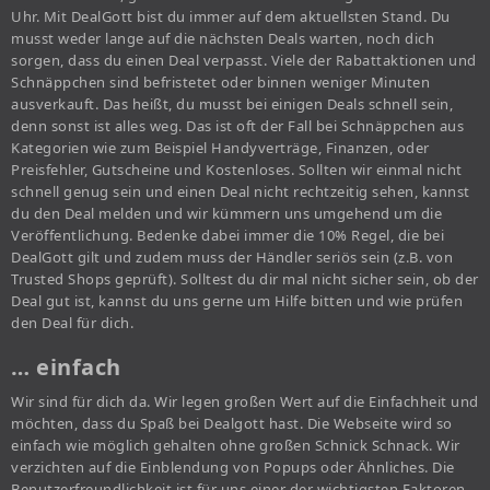
Uhr. Mit DealGott bist du immer auf dem aktuellsten Stand. Du
musst weder lange auf die nächsten Deals warten, noch dich
sorgen, dass du einen Deal verpasst. Viele der Rabattaktionen und
Schnäppchen sind befristetet oder binnen weniger Minuten
ausverkauft. Das heißt, du musst bei einigen Deals schnell sein,
denn sonst ist alles weg. Das ist oft der Fall bei Schnäppchen aus
Kategorien wie zum Beispiel Handyverträge, Finanzen, oder
Preisfehler, Gutscheine und Kostenloses. Sollten wir einmal nicht
schnell genug sein und einen Deal nicht rechtzeitig sehen, kannst
du den Deal melden und wir kümmern uns umgehend um die
Veröffentlichung. Bedenke dabei immer die 10% Regel, die bei
DealGott gilt und zudem muss der Händler seriös sein (z.B. von
Trusted Shops geprüft). Solltest du dir mal nicht sicher sein, ob der
Deal gut ist, kannst du uns gerne um Hilfe bitten und wie prüfen
den Deal für dich.
… einfach
Wir sind für dich da. Wir legen großen Wert auf die Einfachheit und
möchten, dass du Spaß bei Dealgott hast. Die Webseite wird so
einfach wie möglich gehalten ohne großen Schnick Schnack. Wir
verzichten auf die Einblendung von Popups oder Ähnliches. Die
Benutzerfreundlichkeit ist für uns einer der wichtigsten Faktoren