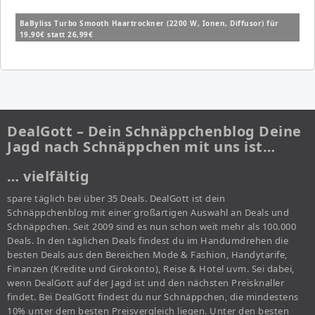
BaByliss Turbo Smooth Haartrockner (2200 W, Ionen, Diffusor) für
19,90€ statt 26,99€
DealGott – Dein Schnäppchenblog Deine
Jagd nach Schnäppchen mit uns ist…
… vielfältig
spare täglich bei über 35 Deals. DealGott ist dein
Schnäppchenblog mit einer großartigen Auswahl an Deals und
Schnäppchen. Seit 2009 sind es nun schon weit mehr als 100.000
Deals. In den täglichen Deals findest du im Handumdrehen die
besten Deals aus den Bereichen Mode & Fashion, Handytarife,
Finanzen (Kredite und Girokonto), Reise & Hotel uvm. Sei dabei,
wenn DealGott auf der Jagd ist und den nächsten Preisknaller
findet. Bei DealGott findest du nur Schnäppchen, die mindestens
10% unter dem besten Preisvergleich liegen. Unter den besten