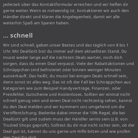
jederzeit über das Kontaktformular erreichen und wir helfen dir
gerne weiter. Wenn es notwendig ist, kontaktieren wir auch den
Händler direkt und klären die Angelegenheit, damit wir alle
weiterhin Spaß am Sparen haben.
… schnell
Wir sind schnell, geben unser Bestes und das täglich von 8 bis 1
Uhr. Mit DealGott bist du immer auf dem aktuellsten Stand. Du
musst weder lange auf die nächsten Deals warten, noch dich
sorgen, dass du einen Deal verpasst. Viele der Rabattaktionen und
Schnäppchen sind befristetet oder binnen weniger Minuten
ausverkauft. Das heißt, du musst bei einigen Deals schnell sein,
denn sonst ist alles weg. Das ist oft der Fall bei Schnäppchen aus
Kategorien wie zum Beispiel Handyverträge, Finanzen, oder
Preisfehler, Gutscheine und Kostenloses. Sollten wir einmal nicht
schnell genug sein und einen Deal nicht rechtzeitig sehen, kannst
du den Deal melden und wir kümmern uns umgehend um die
Veröffentlichung. Bedenke dabei immer die 10% Regel, die bei
DealGott gilt und zudem muss der Händler seriös sein (z.B. von
Trusted Shops geprüft). Solltest du dir mal nicht sicher sein, ob der
Deal gut ist, kannst du uns gerne um Hilfe bitten und wie prüfen
den Deal für dich.