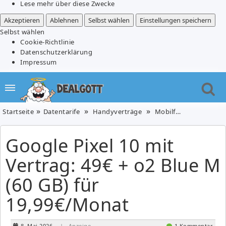
Lese mehr über diese Zwecke
Akzeptieren
Ablehnen
Selbst wählen
Einstellungen speichern
Selbst wählen
Cookie-Richtlinie
Datenschutzerklärung
Impressum
Startseite
Datentarife
Handyverträge
Mobilfunk
Telefon
Google Pixel 10 mit
Vertrag: 49€ + o2 Blue M
(60 GB) für
19,99€/Monat
8. Mai 2026
| Anzeige
1 Kommentar