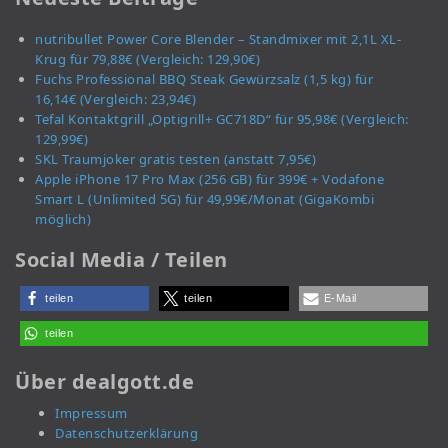
nutribullet Power Core Blender – Standmixer mit 2,1L XL-
Krug für 79,88€ (Vergleich: 129,90€)
Fuchs Professional BBQ Steak Gewürzsalz (1,5 kg) für
16,14€ (Vergleich: 23,94€)
Tefal Kontaktgrill „Optigrill+ GC718D“ für 95,98€ (Vergleich:
129,99€)
SKL Traumjoker gratis testen (anstatt 7,95€)
Apple iPhone 17 Pro Max (256 GB) für 399€ + Vodafone
Smart L (Unlimited 5G) für 49,99€/Monat (GigaKombi
möglich)
Social Media / Teilen
teilen
teilen
E-Mail
teilen
Über dealgott.de
Impressum
Datenschutzerklärung