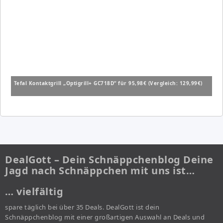
Tefal Kontaktgrill „Optigrill+ GC718D“ für 95,98€ (Vergleich: 129,99€)
DealGott – Dein Schnäppchenblog Deine
Jagd nach Schnäppchen mit uns ist…
… vielfältig
spare täglich bei über 35 Deals. DealGott ist dein
Schnäppchenblog mit einer großartigen Auswahl an Deals und