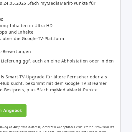
is 24.05.2026 5fach myMediaMarkt-Punkte für
K:
ing-Inhalten in Ultra HD
 Apps und Inhalte
 über die Google-TV-Plattform
t-Bewertungen
Lieferung ggf. auch an eine Abholstation oder in den
ls Smart-TV-Upgrade für ältere Fernseher oder als
t-Hub sucht, bekommt mit dem Google TV Streamer
lo-Bestpreis, plus 5fach myMediaMarkt-Punkte
m Angebot
tung in Anspruch nimmst, erhalten wir oftmals eine kleine Provision als
diese Provisionen haben in keinem Fall Auswirkung auf unsere Deal-