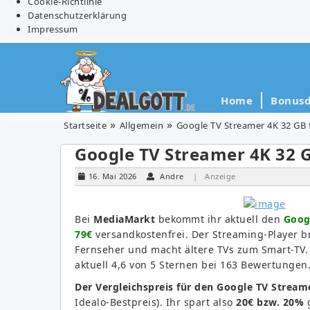
Cookie-Richtlinie
Datenschutzerklärung
Impressum
Home
Bonusd
Startseite
Allgemein
Google TV Streamer 4K 32 GB f
Google TV Streamer 4K 32 G
16. Mai 2026
Andre
| Anzeige
Bei
MediaMarkt
bekommt ihr aktuell den
Googl
79€
versandkostenfrei. Der Streaming-Player b
Fernseher und macht ältere TVs zum Smart-TV.
aktuell 4,6 von 5 Sternen bei 163 Bewertungen
Der Vergleichspreis für den Google TV Streame
Idealo-Bestpreis). Ihr spart also
20€ bzw. 20%
g