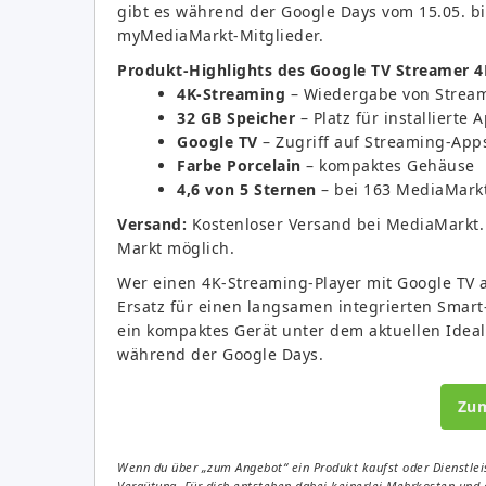
gibt es während der Google Days vom 15.05. b
myMediaMarkt-Mitglieder.
Produkt-Highlights des Google TV Streamer 4
4K-Streaming
– Wiedergabe von Stream
32 GB Speicher
– Platz für installierte
Google TV
– Zugriff auf Streaming-Apps
Farbe Porcelain
– kompaktes Gehäuse
4,6 von 5 Sternen
– bei 163 MediaMark
Versand:
Kostenloser Versand bei MediaMarkt. 
Markt möglich.
Wer einen 4K-Streaming-Player mit Google TV a
Ersatz für einen langsamen integrierten Smar
ein kompaktes Gerät unter dem aktuellen Idea
während der Google Days.
Zu
Wenn du über „zum Angebot“ ein Produkt kaufst oder Dienstleis
Vergütung. Für dich entstehen dabei keinerlei Mehrkosten und 