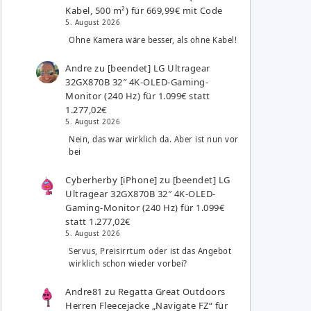
Kabel, 500 m²) für 669,99€ mit Code
5. August 2026
Ohne Kamera wäre besser, als ohne Kabel!
Andre
zu
[beendet] LG Ultragear
32GX870B 32″ 4K-OLED-Gaming-
Monitor (240 Hz) für 1.099€ statt
1.277,02€
5. August 2026
Nein, das war wirklich da. Aber ist nun vor
bei
Cyberherby [iPhone]
zu
[beendet] LG
Ultragear 32GX870B 32″ 4K-OLED-
Gaming-Monitor (240 Hz) für 1.099€
statt 1.277,02€
5. August 2026
Servus, Preisirrtum oder ist das Angebot
wirklich schon wieder vorbei?
Andre81
zu
Regatta Great Outdoors
Herren Fleecejacke „Navigate FZ“ für