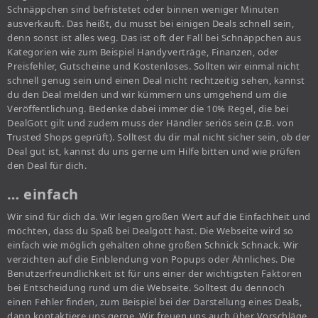
Schnäppchen sind befristetet oder binnen weniger Minuten
ausverkauft. Das heißt, du musst bei einigen Deals schnell sein,
denn sonst ist alles weg. Das ist oft der Fall bei Schnäppchen aus
Kategorien wie zum Beispiel Handyverträge, Finanzen, oder
Preisfehler, Gutscheine und Kostenloses. Sollten wir einmal nicht
schnell genug sein und einen Deal nicht rechtzeitig sehen, kannst
du den Deal melden und wir kümmern uns umgehend um die
Veröffentlichung. Bedenke dabei immer die 10% Regel, die bei
DealGott gilt und zudem muss der Händler seriös sein (z.B. von
Trusted Shops geprüft). Solltest du dir mal nicht sicher sein, ob der
Deal gut ist, kannst du uns gerne um Hilfe bitten und wie prüfen
den Deal für dich.
… einfach
Wir sind für dich da. Wir legen großen Wert auf die Einfachheit und
möchten, dass du Spaß bei Dealgott hast. Die Webseite wird so
einfach wie möglich gehalten ohne großen Schnick Schnack. Wir
verzichten auf die Einblendung von Popups oder Ähnliches. Die
Benutzerfreundlichkeit ist für uns einer der wichtigsten Faktoren
bei Entscheidung rund um die Webseite. Solltest du dennoch
einen Fehler finden, zum Beispiel bei der Darstellung eines Deals,
dann kontaktiere uns gerne. Wir freuen uns auch über Vorschläge