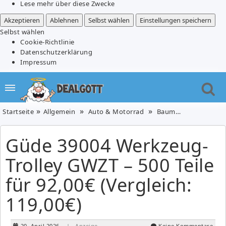
Lese mehr über diese Zwecke
Akzeptieren
Ablehnen
Selbst wählen
Einstellungen speichern
Selbst wählen
Cookie-Richtlinie
Datenschutzerklärung
Impressum
Startseite
Allgemein
Auto & Motorrad
Baumarkt
Baumar
Güde 39004 Werkzeug-
Trolley GWZT – 500 Teile
für 92,00€ (Vergleich:
119,00€)
20. April 2026
| Anzeige
Keine Kommentare