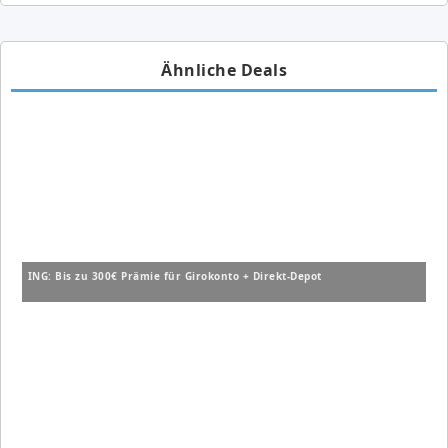
Ähnliche Deals
ING: Bis zu 300€ Prämie für Girokonto + Direkt-Depot