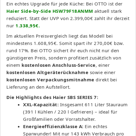
Ein echtes Upgrade für jede Küche: Bei OTTO ist der
Haier Side-by-Side HSW79F18ANMM
aktuell stark
reduziert. Statt der UVP von 2.399,00€ zahlt ihr derzeit
nur
1.338,95€.
Im aktuellen Preisvergleich liegt das Modell bei
mindestens 1.608,95€. Somit spart ihr 270,00€ bzw.
rund 17%. Bei OTTO sichert ihr euch nicht nur den
günstigeren Preis, sondern profitiert zusätzlich von
einem
kostenlosen Anschluss-Service
, einer
kostenlosen Altgeräterücknahme
sowie einer
kostenlosen Verpackungsmitnahme
direkt bei
Lieferung an den Aufstellort.
Die Highlights des Haier SBS SERIES 7:
XXL-Kapazität:
Insgesamt 611 Liter Stauraum
(391 l Kühlen / 220 l Gefrieren) – ideal für
Großfamilien oder Vorratshalter.
Energieeffizienzklasse A:
Ein echtes
Sparwunder! Mit nur 143 kWh Verbrauch pro