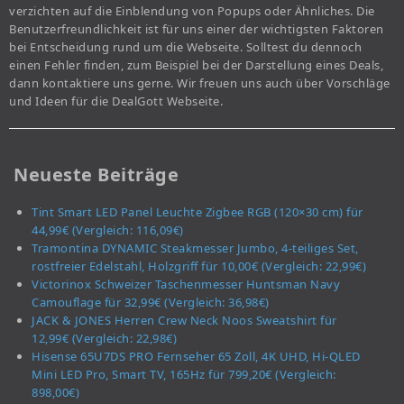
verzichten auf die Einblendung von Popups oder Ähnliches. Die
Benutzerfreundlichkeit ist für uns einer der wichtigsten Faktoren
bei Entscheidung rund um die Webseite. Solltest du dennoch
einen Fehler finden, zum Beispiel bei der Darstellung eines Deals,
dann kontaktiere uns gerne. Wir freuen uns auch über Vorschläge
und Ideen für die DealGott Webseite.
Neueste Beiträge
Tint Smart LED Panel Leuchte Zigbee RGB (120×30 cm) für
44,99€ (Vergleich: 116,09€)
Tramontina DYNAMIC Steakmesser Jumbo, 4-teiliges Set,
rostfreier Edelstahl, Holzgriff für 10,00€ (Vergleich: 22,99€)
Victorinox Schweizer Taschenmesser Huntsman Navy
Camouflage für 32,99€ (Vergleich: 36,98€)
JACK & JONES Herren Crew Neck Noos Sweatshirt für
12,99€ (Vergleich: 22,98€)
Hisense 65U7DS PRO Fernseher 65 Zoll, 4K UHD, Hi-QLED
Mini LED Pro, Smart TV, 165Hz für 799,20€ (Vergleich:
898,00€)