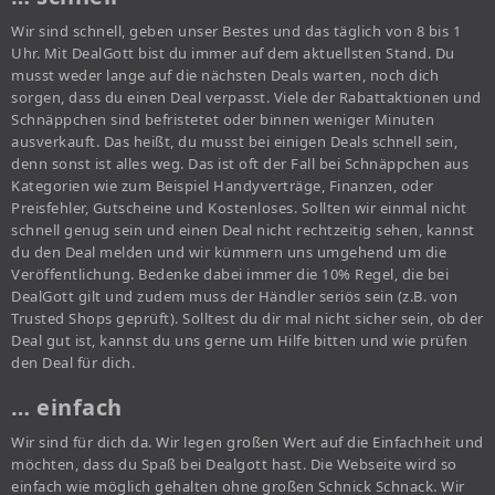
Wir sind schnell, geben unser Bestes und das täglich von 8 bis 1
Uhr. Mit DealGott bist du immer auf dem aktuellsten Stand. Du
musst weder lange auf die nächsten Deals warten, noch dich
sorgen, dass du einen Deal verpasst. Viele der Rabattaktionen und
Schnäppchen sind befristetet oder binnen weniger Minuten
ausverkauft. Das heißt, du musst bei einigen Deals schnell sein,
denn sonst ist alles weg. Das ist oft der Fall bei Schnäppchen aus
Kategorien wie zum Beispiel Handyverträge, Finanzen, oder
Preisfehler, Gutscheine und Kostenloses. Sollten wir einmal nicht
schnell genug sein und einen Deal nicht rechtzeitig sehen, kannst
du den Deal melden und wir kümmern uns umgehend um die
Veröffentlichung. Bedenke dabei immer die 10% Regel, die bei
DealGott gilt und zudem muss der Händler seriös sein (z.B. von
Trusted Shops geprüft). Solltest du dir mal nicht sicher sein, ob der
Deal gut ist, kannst du uns gerne um Hilfe bitten und wie prüfen
den Deal für dich.
… einfach
Wir sind für dich da. Wir legen großen Wert auf die Einfachheit und
möchten, dass du Spaß bei Dealgott hast. Die Webseite wird so
einfach wie möglich gehalten ohne großen Schnick Schnack. Wir