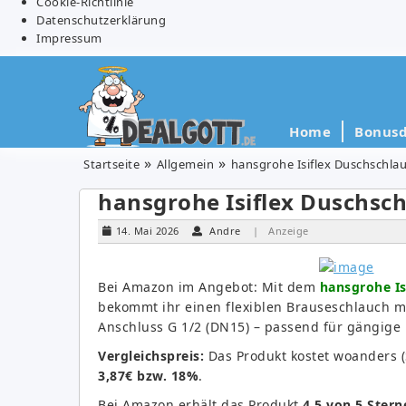
Cookie-Richtlinie
Datenschutzerklärung
Impressum
Home
Bonusd
Startseite
Allgemein
hansgrohe Isiflex Duschschla
hansgrohe Isiflex Duschsch
14. Mai 2026
Andre
| Anzeige
Bei Amazon im Angebot: Mit dem
hansgrohe Is
bekommt ihr einen flexiblen Brauseschlauch m
Anschluss G 1/2 (DN15) – passend für gängig
Vergleichspreis:
Das Produkt kostet woanders 
3,87€ bzw. 18%
.
Bei Amazon erhält das Produkt
4,5 von 5 Stern