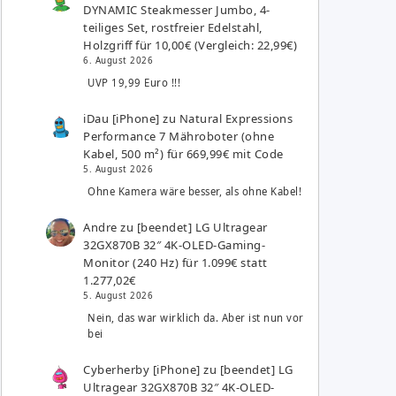
DYNAMIC Steakmesser Jumbo, 4-
teiliges Set, rostfreier Edelstahl,
Holzgriff für 10,00€ (Vergleich: 22,99€)
6. August 2026
UVP 19,99 Euro !!!
iDau [iPhone]
zu
Natural Expressions
Performance 7 Mähroboter (ohne
Kabel, 500 m²) für 669,99€ mit Code
5. August 2026
Ohne Kamera wäre besser, als ohne Kabel!
Andre
zu
[beendet] LG Ultragear
32GX870B 32″ 4K-OLED-Gaming-
Monitor (240 Hz) für 1.099€ statt
1.277,02€
5. August 2026
Nein, das war wirklich da. Aber ist nun vor
bei
Cyberherby [iPhone]
zu
[beendet] LG
Ultragear 32GX870B 32″ 4K-OLED-