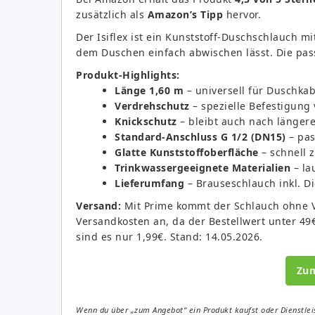
zusätzlich als
Amazon’s Tipp
hervor.
Der Isiflex ist ein Kunststoff-Duschschlauch mi
dem Duschen einfach abwischen lässt. Die pas
Produkt-Highlights:
Länge 1,60 m
– universell für Duschk
Verdrehschutz
– spezielle Befestigung
Knickschutz
– bleibt auch nach länger
Standard-Anschluss G 1/2 (DN15)
– pas
Glatte Kunststoffoberfläche
– schnell z
Trinkwassergeeignete Materialien
– la
Lieferumfang
– Brauseschlauch inkl. D
Versand:
Mit Prime kommt der Schlauch ohne V
Versandkosten an, da der Bestellwert unter 49€
sind es nur 1,99€. Stand: 14.05.2026.
Zu
Wenn du über „zum Angebot“ ein Produkt kaufst oder Dienstleis