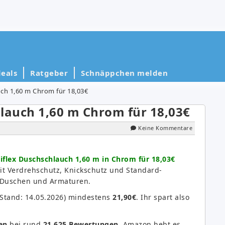
eals
Ratgeber
Schnäppchen melden
uch 1,60 m Chrom für 18,03€
lauch 1,60 m Chrom für 18,03€
Keine Kommentare
iflex Duschschlauch 1,60 m in Chrom für 18,03€
it Verdrehschutz, Knickschutz und Standard-
e Duschen und Armaturen.
(Stand: 14.05.2026) mindestens
21,90€
. Ihr spart also
en
bei rund
21.625 Bewertungen
. Amazon hebt es