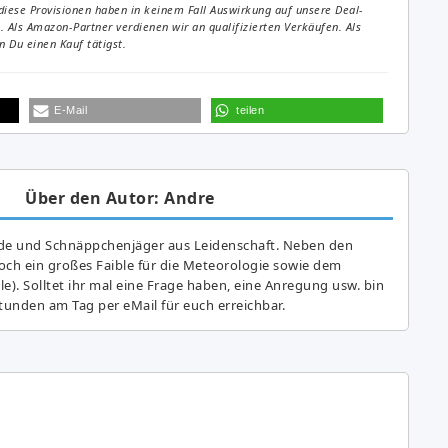
diese Provisionen haben in keinem Fall Auswirkung auf unsere Deal-
Als Amazon-Partner verdienen wir an qualifizierten Verkäufen. Als
 Du einen Kauf tätigst.
E-Mail
teilen
Über den Autor: Andre
de und Schnäppchenjäger aus Leidenschaft. Neben den
ch ein großes Fai­ble für die Meteorologie sowie dem
e). Solltet ihr mal eine Frage haben, eine Anregung usw. bin
tunden am Tag per eMail für euch erreichbar.