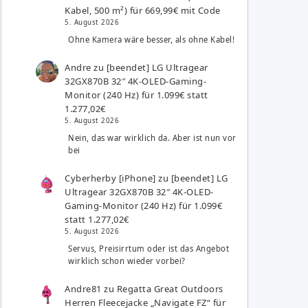
Kabel, 500 m²) für 669,99€ mit Code
5. August 2026
Ohne Kamera wäre besser, als ohne Kabel!
Andre
zu
[beendet] LG Ultragear
32GX870B 32″ 4K-OLED-Gaming-
Monitor (240 Hz) für 1.099€ statt
1.277,02€
5. August 2026
Nein, das war wirklich da. Aber ist nun vor
bei
Cyberherby [iPhone]
zu
[beendet] LG
Ultragear 32GX870B 32″ 4K-OLED-
Gaming-Monitor (240 Hz) für 1.099€
statt 1.277,02€
5. August 2026
Servus, Preisirrtum oder ist das Angebot
wirklich schon wieder vorbei?
Andre81
zu
Regatta Great Outdoors
Herren Fleecejacke „Navigate FZ“ für