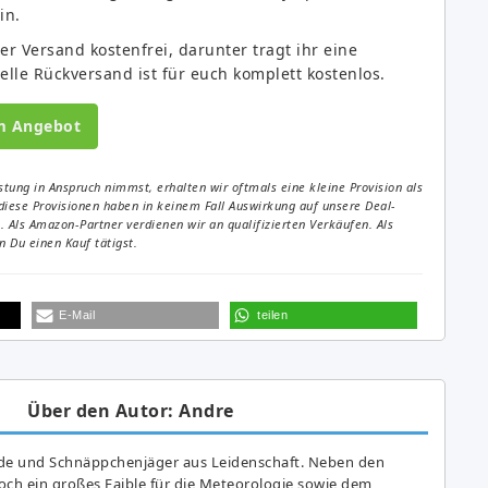
in.
er Versand kostenfrei, darunter tragt ihr eine
lle Rückversand ist für euch komplett kostenlos.
m Angebot
tung in Anspruch nimmst, erhalten wir oftmals eine kleine Provision als
diese Provisionen haben in keinem Fall Auswirkung auf unsere Deal-
Als Amazon-Partner verdienen wir an qualifizierten Verkäufen. Als
 Du einen Kauf tätigst.
E-Mail
teilen
Über den Autor: Andre
de und Schnäppchenjäger aus Leidenschaft. Neben den
ch ein großes Fai­ble für die Meteorologie sowie dem