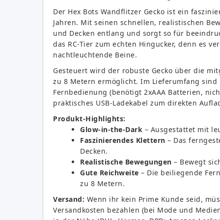
Der Hex Bots Wandflitzer Gecko ist ein faszini
Jahren. Mit seinen schnellen, realistischen 
und Decken entlang und sorgt so für beeindru
das RC-Tier zum echten Hingucker, denn es ve
nachtleuchtende Beine.
Gesteuert wird der robuste Gecko über die mit
zu 8 Metern ermöglicht. Im Lieferumfang sin
Fernbedienung (benötigt 2xAAA Batterien, nich
praktisches USB-Ladekabel zum direkten Aufla
Produkt-Highlights:
Glow-in-the-Dark
– Ausgestattet mit l
Faszinierendes Klettern
– Das ferngest
Decken.
Realistische Bewegungen
– Bewegt sich
Gute Reichweite
– Die beiliegende Fer
zu 8 Metern.
Versand:
Wenn ihr kein Prime Kunde seid, müss
Versandkosten bezahlen (bei Mode und Medien n