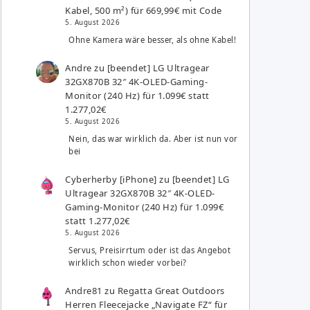
Kabel, 500 m²) für 669,99€ mit Code
5. August 2026
Ohne Kamera wäre besser, als ohne Kabel!
Andre
zu
[beendet] LG Ultragear
32GX870B 32″ 4K-OLED-Gaming-
Monitor (240 Hz) für 1.099€ statt
1.277,02€
5. August 2026
Nein, das war wirklich da. Aber ist nun vor
bei
Cyberherby [iPhone]
zu
[beendet] LG
Ultragear 32GX870B 32″ 4K-OLED-
Gaming-Monitor (240 Hz) für 1.099€
statt 1.277,02€
5. August 2026
Servus, Preisirrtum oder ist das Angebot
wirklich schon wieder vorbei?
Andre81
zu
Regatta Great Outdoors
Herren Fleecejacke „Navigate FZ“ für