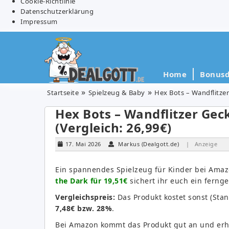
Cookie-Richtlinie
Datenschutzerklärung
Impressum
Home
Bonusd
Startseite
Spielzeug & Baby
Hex Bots – Wandflitzer
Hex Bots – Wandflitzer Gec
(Vergleich: 26,99€)
17. Mai 2026
Markus (Dealgott.de)
| Anzeige
Ein spannendes Spielzeug für Kinder bei Ama
the Dark für 19,51€
sichert ihr euch ein ferng
Vergleichspreis:
Das Produkt kostet sonst (Sta
7,48€ bzw. 28%
.
Bei Amazon kommt das Produkt gut an und erh