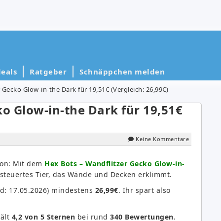
eals
Ratgeber
Schnäppchen melden
 Gecko Glow-in-the Dark für 19,51€ (Vergleich: 26,99€)
ko Glow-in-the Dark für 19,51€
Keine Kommentare
zon: Mit dem
Hex Bots – Wandflitzer Gecko Glow-in-
esteuertes Tier, das Wände und Decken erklimmt.
nd: 17.05.2026) mindestens
26,99€
. Ihr spart also
ält
4,2 von 5 Sternen
bei rund
340 Bewertungen
.