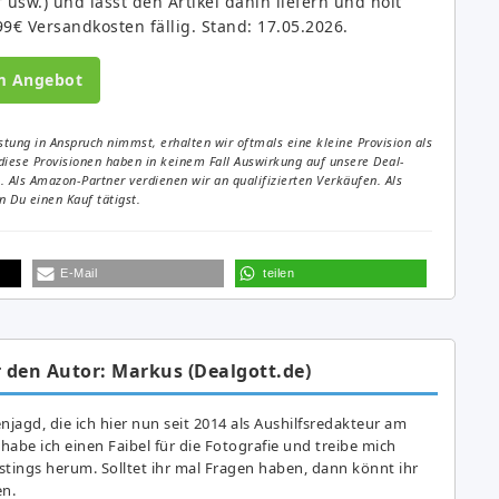
sw.) und lasst den Artikel dahin liefern und holt
9€ Versandkosten fällig. Stand: 17.05.2026.
m Angebot
tung in Anspruch nimmst, erhalten wir oftmals eine kleine Provision als
diese Provisionen haben in keinem Fall Auswirkung auf unsere Deal-
Als Amazon-Partner verdienen wir an qualifizierten Verkäufen. Als
 Du einen Kauf tätigst.
E-Mail
teilen
 den Autor: Markus (Dealgott.de)
agd, die ich hier nun seit 2014 als Aushilfsredakteur am
abe ich einen Faibel für die Fotografie und treibe mich
astings herum. Solltet ihr mal Fragen haben, dann könnt ihr
en.