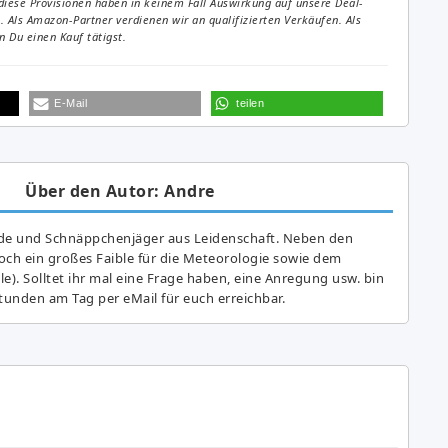
diese Provisionen haben in keinem Fall Auswirkung auf unsere Deal-
Als Amazon-Partner verdienen wir an qualifizierten Verkäufen. Als
 Du einen Kauf tätigst.
E-Mail
teilen
Über den Autor: Andre
de und Schnäppchenjäger aus Leidenschaft. Neben den
ch ein großes Fai­ble für die Meteorologie sowie dem
e). Solltet ihr mal eine Frage haben, eine Anregung usw. bin
tunden am Tag per eMail für euch erreichbar.