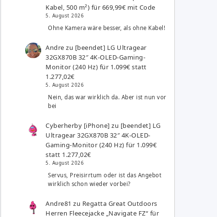
Kabel, 500 m²) für 669,99€ mit Code
5. August 2026
Ohne Kamera wäre besser, als ohne Kabel!
Andre
zu
[beendet] LG Ultragear
32GX870B 32″ 4K-OLED-Gaming-
Monitor (240 Hz) für 1.099€ statt
1.277,02€
5. August 2026
Nein, das war wirklich da. Aber ist nun vor
bei
Cyberherby [iPhone]
zu
[beendet] LG
Ultragear 32GX870B 32″ 4K-OLED-
Gaming-Monitor (240 Hz) für 1.099€
statt 1.277,02€
5. August 2026
Servus, Preisirrtum oder ist das Angebot
wirklich schon wieder vorbei?
Andre81
zu
Regatta Great Outdoors
Herren Fleecejacke „Navigate FZ“ für