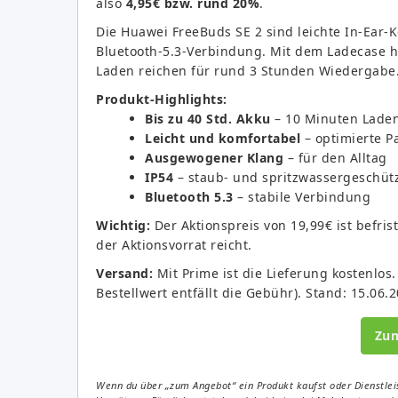
also
4,95€ bzw. rund 20%
.
Die Huawei FreeBuds SE 2 sind leichte In-Ear
Bluetooth-5.3-Verbindung. Mit dem Ladecase h
Laden reichen für rund 3 Stunden Wiedergabe
Produkt-Highlights:
Bis zu 40 Std. Akku
– 10 Minuten Laden
Leicht und komfortabel
– optimierte P
Ausgewogener Klang
– für den Alltag
IP54
– staub- und spritzwassergeschüt
Bluetooth 5.3
– stabile Verbindung
Wichtig:
Der Aktionspreis von 19,99€ ist befris
der Aktionsvorrat reicht.
Versand:
Mit Prime ist die Lieferung kostenlos
Bestellwert entfällt die Gebühr). Stand: 15.06.2
Zu
Wenn du über „zum Angebot“ ein Produkt kaufst oder Dienstleis