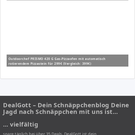
Outdoorchef PRISMO 420 G Gas-Pizzaofen mit automatisch
rotierendem Pizzastein für 299€ (Vergleich: 399€)
DealGott – Dein Schnäppchenblog Deine
Jagd nach Schnäppchen mit uns ist…
… vielfältig
spare täglich bei über 35 Deals. DealGott ist dein