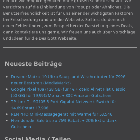
einfach wie möglich gehalten ohne großen Schnick Schnack. Wir
verzichten auf die Einblendung von Popups oder Ähnliches. Die
Benutzerfreundlichkeit ist für uns einer der wichtigsten Faktoren
bei Entscheidung rund um die Webseite. Solltest du dennoch
einen Fehler finden, zum Beispiel bei der Darstellung eines Deals,
dann kontaktiere uns gerne. Wir freuen uns auch über Vorschläge
und Ideen für die DealGott Webseite.
Neueste Beiträge
Dreame Matrix 10 Ultra Saug- und Wischroboter für 799€ –
neuer Bestpreis (MediaMarkt)
Google Pixel 10a (128 GB) für 1€ + otelo Allnet Flat Classic
(50 GB) für 19,99€/Monat + 80€ Amazon-Gutschein
TP-Link TL-SG105 5-Port Gigabit Netzwerk-Switch für
14,69€ statt 17,90€
RENPHO Mini-Massagegerät mit Wärme für 53,54€
Hemden.de: Sale bis zu 76% Rabatt + 20% Extra dank
Gutschein
Social Media / Teilen