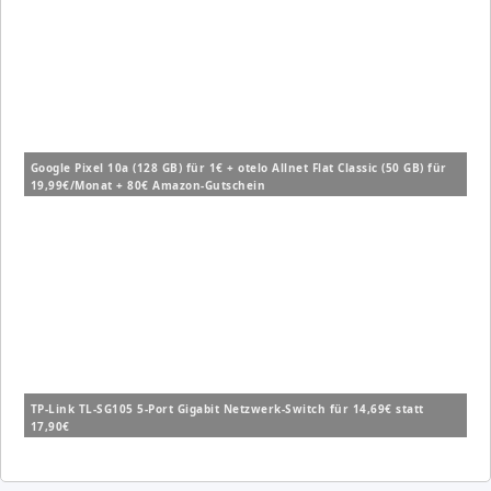
Google Pixel 10a (128 GB) für 1€ + otelo Allnet Flat Classic (50 GB) für
19,99€/Monat + 80€ Amazon-Gutschein
TP-Link TL-SG105 5-Port Gigabit Netzwerk-Switch für 14,69€ statt
17,90€