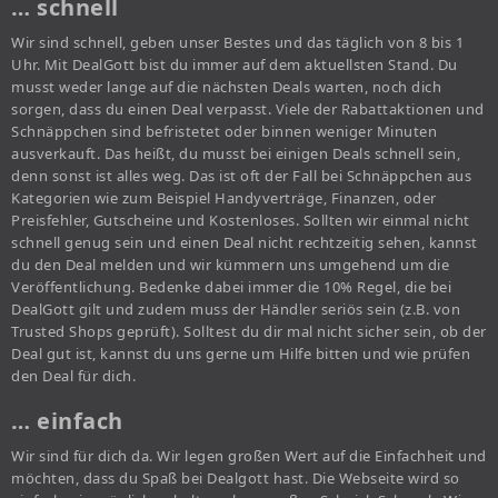
… schnell
Wir sind schnell, geben unser Bestes und das täglich von 8 bis 1
Uhr. Mit DealGott bist du immer auf dem aktuellsten Stand. Du
musst weder lange auf die nächsten Deals warten, noch dich
sorgen, dass du einen Deal verpasst. Viele der Rabattaktionen und
Schnäppchen sind befristetet oder binnen weniger Minuten
ausverkauft. Das heißt, du musst bei einigen Deals schnell sein,
denn sonst ist alles weg. Das ist oft der Fall bei Schnäppchen aus
Kategorien wie zum Beispiel Handyverträge, Finanzen, oder
Preisfehler, Gutscheine und Kostenloses. Sollten wir einmal nicht
schnell genug sein und einen Deal nicht rechtzeitig sehen, kannst
du den Deal melden und wir kümmern uns umgehend um die
Veröffentlichung. Bedenke dabei immer die 10% Regel, die bei
DealGott gilt und zudem muss der Händler seriös sein (z.B. von
Trusted Shops geprüft). Solltest du dir mal nicht sicher sein, ob der
Deal gut ist, kannst du uns gerne um Hilfe bitten und wie prüfen
den Deal für dich.
… einfach
Wir sind für dich da. Wir legen großen Wert auf die Einfachheit und
möchten, dass du Spaß bei Dealgott hast. Die Webseite wird so