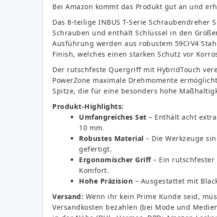
Bei Amazon kommt das Produkt gut an und erh
Das 8-teilige INBUS T-Serie Schraubendreher S
Schrauben und enthält Schlüssel in den Größe
Ausführung werden aus robustem 59CrV4 Stahl
Finish, welches einen starken Schutz vor Korros
Der rutschfeste Quergriff mit HybridTouch vere
PowerZone maximale Drehmomente ermöglicht. E
Spitze, die für eine besonders hohe Maßhaltig
Produkt-Highlights:
Umfangreiches Set
– Enthält acht extr
10 mm.
Robustes Material
– Die Werkzeuge sin
gefertigt.
Ergonomischer Griff
– Ein rutschfester
Komfort.
Hohe Präzision
– Ausgestattet mit Blac
Versand:
Wenn ihr kein Prime Kunde seid, müss
Versandkosten bezahlen (bei Mode und Medien n