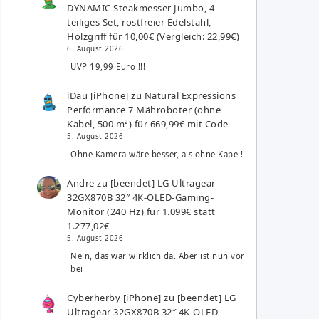
DYNAMIC Steakmesser Jumbo, 4-
teiliges Set, rostfreier Edelstahl,
Holzgriff für 10,00€ (Vergleich: 22,99€)
6. August 2026
UVP 19,99 Euro !!!
iDau [iPhone]
zu
Natural Expressions
Performance 7 Mähroboter (ohne
Kabel, 500 m²) für 669,99€ mit Code
5. August 2026
Ohne Kamera wäre besser, als ohne Kabel!
Andre
zu
[beendet] LG Ultragear
32GX870B 32″ 4K-OLED-Gaming-
Monitor (240 Hz) für 1.099€ statt
1.277,02€
5. August 2026
Nein, das war wirklich da. Aber ist nun vor
bei
Cyberherby [iPhone]
zu
[beendet] LG
Ultragear 32GX870B 32″ 4K-OLED-