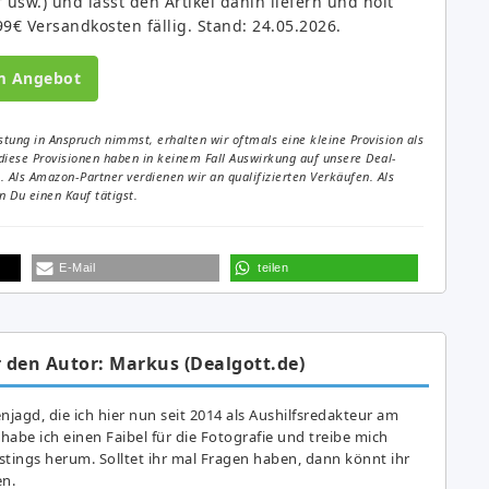
sw.) und lasst den Artikel dahin liefern und holt
9€ Versandkosten fällig. Stand: 24.05.2026.
m Angebot
tung in Anspruch nimmst, erhalten wir oftmals eine kleine Provision als
diese Provisionen haben in keinem Fall Auswirkung auf unsere Deal-
Als Amazon-Partner verdienen wir an qualifizierten Verkäufen. Als
 Du einen Kauf tätigst.
E-Mail
teilen
 den Autor: Markus (Dealgott.de)
agd, die ich hier nun seit 2014 als Aushilfsredakteur am
abe ich einen Faibel für die Fotografie und treibe mich
astings herum. Solltet ihr mal Fragen haben, dann könnt ihr
en.