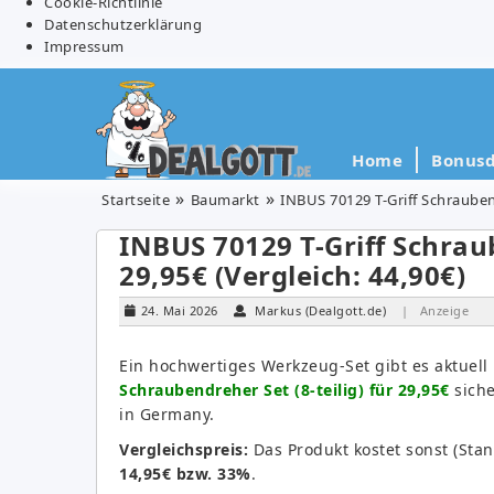
Cookie-Richtlinie
Datenschutzerklärung
Impressum
Home
Bonusd
Startseite
Baumarkt
INBUS 70129 T-Griff Schraubendr
INBUS 70129 T-Griff Schraub
29,95€ (Vergleich: 44,90€)
24. Mai 2026
Markus (Dealgott.de)
| Anzeige
Ein hochwertiges Werkzeug-Set gibt es aktuel
Schraubendreher Set (8-teilig) für 29,95€
siche
in Germany.
Vergleichspreis:
Das Produkt kostet sonst (Sta
14,95€ bzw. 33%
.