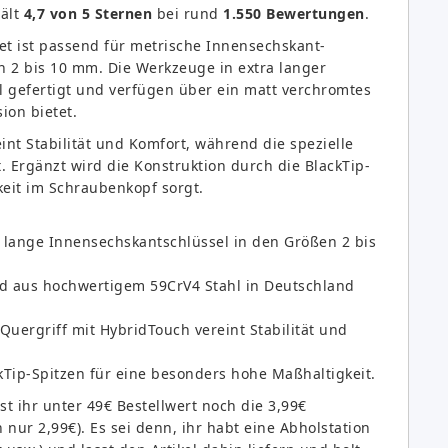
ält
4,7 von 5 Sternen
bei rund
1.550 Bewertungen
.
et ist passend für metrische Innensechskant-
n 2 bis 10 mm. Die Werkzeuge in extra langer
 gefertigt und verfügen über ein matt verchromtes
ion bietet.
int Stabilität und Komfort, während die spezielle
rgänzt wird die Konstruktion durch die BlackTip-
keit im Schraubenkopf sorgt.
a lange Innensechskantschlüssel in den Größen 2 bis
d aus hochwertigem 59CrV4 Stahl in Deutschland
 Quergriff mit HybridTouch vereint Stabilität und
kTip-Spitzen für eine besonders hohe Maßhaltigkeit.
t ihr unter 49€ Bestellwert noch die 3,99€
ur 2,99€). Es sei denn, ihr habt eine Abholstation