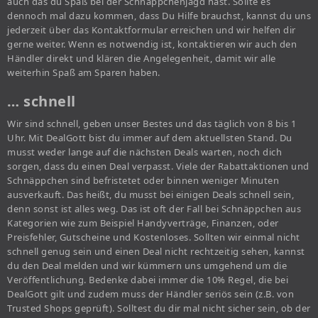
auch das du Spaß bei der Schnäppchenjagd hast. Sollte es
dennoch mal dazu kommen, dass Du Hilfe brauchst, kannst du uns
jederzeit über das Kontaktformular erreichen und wir helfen dir
gerne weiter. Wenn es notwendig ist, kontaktieren wir auch den
Händler direkt und klären die Angelegenheit, damit wir alle
weiterhin Spaß am Sparen haben.
… schnell
Wir sind schnell, geben unser Bestes und das täglich von 8 bis 1
Uhr. Mit DealGott bist du immer auf dem aktuellsten Stand. Du
musst weder lange auf die nächsten Deals warten, noch dich
sorgen, dass du einen Deal verpasst. Viele der Rabattaktionen und
Schnäppchen sind befristetet oder binnen weniger Minuten
ausverkauft. Das heißt, du musst bei einigen Deals schnell sein,
denn sonst ist alles weg. Das ist oft der Fall bei Schnäppchen aus
Kategorien wie zum Beispiel Handyverträge, Finanzen, oder
Preisfehler, Gutscheine und Kostenloses. Sollten wir einmal nicht
schnell genug sein und einen Deal nicht rechtzeitig sehen, kannst
du den Deal melden und wir kümmern uns umgehend um die
Veröffentlichung. Bedenke dabei immer die 10% Regel, die bei
DealGott gilt und zudem muss der Händler seriös sein (z.B. von
Trusted Shops geprüft). Solltest du dir mal nicht sicher sein, ob der