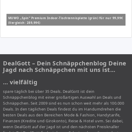
MUWO „Spin“ Premium Indoor-Tischtennisplatte (grün) für nur 99,99€
(Vergleich: 289,99€)
DealGott – Dein Schnäppchenblog Deine
Jagd nach Schnäppchen mit uns ist…
… vielfältig
spare täglich bei über 35 Deals. DealGott ist dein
Schnäppchenblog mit einer großartigen Auswahl an Deals und
Schnäppchen. Seit 2009 sind es nun schon weit mehr als 100.000
Deals. In den täglichen Deals findest du im Handumdrehen die
besten Deals aus den Bereichen Mode & Fashion, Handytarife,
Finanzen (Kredite und Girokonto), Reise & Hotel uvm. Sei dabei,
wenn DealGott auf der Jagd ist und den nächsten Preisknaller