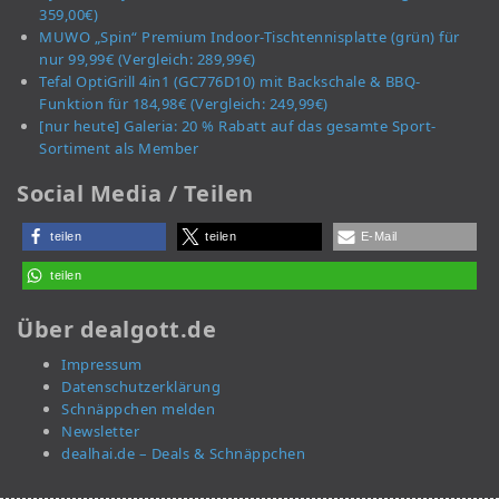
359,00€)
MUWO „Spin“ Premium Indoor-Tischtennisplatte (grün) für
nur 99,99€ (Vergleich: 289,99€)
Tefal OptiGrill 4in1 (GC776D10) mit Backschale & BBQ-
Funktion für 184,98€ (Vergleich: 249,99€)
[nur heute] Galeria: 20 % Rabatt auf das gesamte Sport-
Sortiment als Member
Social Media / Teilen
teilen
teilen
E-Mail
teilen
Über dealgott.de
Impressum
Datenschutzerklärung
Schnäppchen melden
Newsletter
dealhai.de – Deals & Schnäppchen