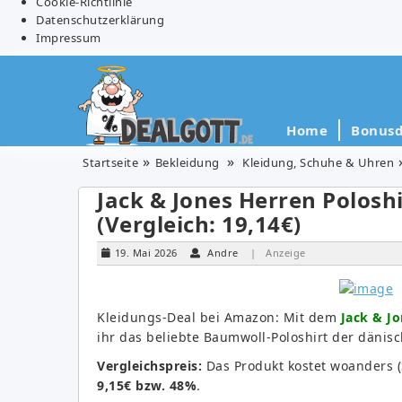
Cookie-Richtlinie
Datenschutzerklärung
Impressum
Home
Bonusd
Startseite
Bekleidung
Kleidung, Schuhe & Uhren
Jack & Jones Herren Poloshi
(Vergleich: 19,14€)
19. Mai 2026
Andre
| Anzeige
Kleidungs-Deal bei Amazon: Mit dem
Jack & Jo
ihr das beliebte Baumwoll-Poloshirt der dänis
Vergleichspreis:
Das Produkt kostet woanders 
9,15€ bzw. 48%
.