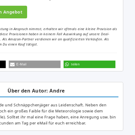
m Angebot
tung in Anspruch nimmst, erhalten wir oftmals eine kleine Provision als
diese Provisionen haben in keinem Fall Auswirkung auf unsere Deal-
Als Amazon-Partner verdienen wir an qualifizierten Verkäufen. Als
 Du einen Kauf tätigst.
E-Mail
teilen
Über den Autor: Andre
de und Schnäppchenjäger aus Leidenschaft. Neben den
ch ein großes Fai­ble für die Meteorologie sowie dem
e). Solltet ihr mal eine Frage haben, eine Anregung usw. bin
tunden am Tag per eMail für euch erreichbar.