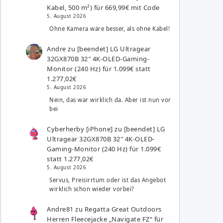
Kabel, 500 m²) für 669,99€ mit Code
5. August 2026
Ohne Kamera wäre besser, als ohne Kabel!
Andre
zu
[beendet] LG Ultragear
32GX870B 32″ 4K-OLED-Gaming-
Monitor (240 Hz) für 1.099€ statt
1.277,02€
5. August 2026
Nein, das war wirklich da. Aber ist nun vor
bei
Cyberherby [iPhone]
zu
[beendet] LG
Ultragear 32GX870B 32″ 4K-OLED-
Gaming-Monitor (240 Hz) für 1.099€
statt 1.277,02€
5. August 2026
Servus, Preisirrtum oder ist das Angebot
wirklich schon wieder vorbei?
Andre81
zu
Regatta Great Outdoors
Herren Fleecejacke „Navigate FZ“ für