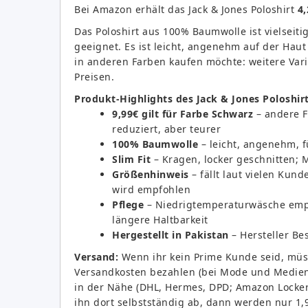
Bei Amazon erhält das Jack & Jones Poloshirt
4,
Das Poloshirt aus 100% Baumwolle ist vielseiti
geeignet. Es ist leicht, angenehm auf der Haut
in anderen Farben kaufen möchte: weitere Varia
Preisen.
Produkt-Highlights des Jack & Jones Poloshirt
9,99€ gilt für Farbe Schwarz
– andere Fa
reduziert, aber teurer
100% Baumwolle
– leicht, angenehm, 
Slim Fit
– Kragen, locker geschnitten;
Größenhinweis
– fällt laut vielen Kun
wird empfohlen
Pflege
– Niedrigtemperaturwäsche empfo
längere Haltbarkeit
Hergestellt in Pakistan
– Hersteller Bes
Versand:
Wenn ihr kein Prime Kunde seid, müss
Versandkosten bezahlen (bei Mode und Medien n
in der Nähe (DHL, Hermes, DPD; Amazon Locker u
ihn dort selbstständig ab, dann werden nur 1,9