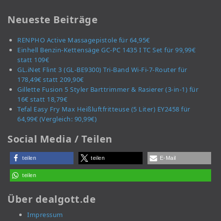
Neueste Beiträge
RENPHO Active Massagepistole für 64,95€
Einhell Benzin-Kettensäge GC-PC 1435 I TC Set für 99,99€
statt 109€
GL.iNet Flint 3 (GL-BE9300) Tri-Band Wi-Fi-7-Router für
178,49€ statt 209,90€
Gillette Fusion 5 Styler Barttrimmer & Rasierer (3-in-1) für
16€ statt 18,79€
Tefal Easy Fry Max Heißluftfritteuse (5 Liter) EY2458 für
64,99€ (Vergleich: 90,99€)
Social Media / Teilen
teilen
teilen
E-Mail
teilen
Über dealgott.de
Impressum