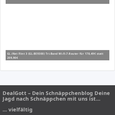
GL.iNet Flint 3 (GL-BE9300) Tri-Band Wi-Fi-7-Router für 178,49€ statt
209,90€
DealGott – Dein Schnäppchenblog Deine
Jagd nach Schnäppchen mit uns ist…
… vielfältig