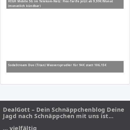
HIGH Mobile 5G im Telekom-Netz: Flex-Tarife jetzt ab 9,99€/Monat
(monatlich kündbar)
SodaStream Duo (Titan) Wassersprudler für 94€ statt 106,15€
DealGott – Dein Schnäppchenblog Deine
Jagd nach Schnäppchen mit uns ist…
… vielfältig