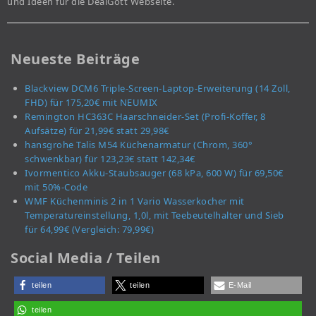
und Ideen für die DealGott Webseite.
Neueste Beiträge
Blackview DCM6 Triple-Screen-Laptop-Erweiterung (14 Zoll,
FHD) für 175,20€ mit NEUMIX
Remington HC363C Haarschneider-Set (Profi-Koffer, 8
Aufsätze) für 21,99€ statt 29,98€
hansgrohe Talis M54 Küchenarmatur (Chrom, 360°
schwenkbar) für 123,23€ statt 142,34€
Ivormentico Akku-Staubsauger (68 kPa, 600 W) für 69,50€
mit 50%-Code
WMF Küchenminis 2 in 1 Vario Wasserkocher mit
Temperatureinstellung, 1,0l, mit Teebeutelhalter und Sieb
für 64,99€ (Vergleich: 79,99€)
Social Media / Teilen
teilen
teilen
E-Mail
teilen