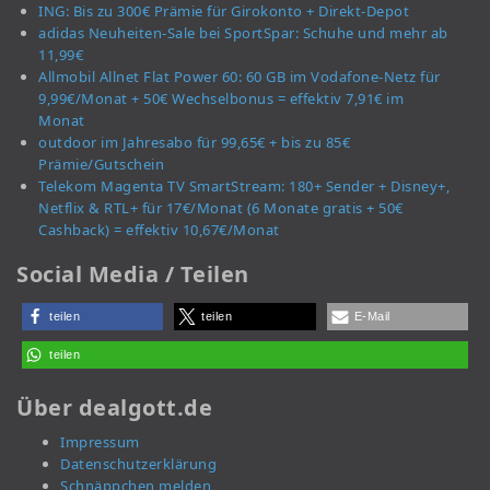
ING: Bis zu 300€ Prämie für Girokonto + Direkt-Depot
adidas Neuheiten-Sale bei SportSpar: Schuhe und mehr ab
11,99€
Allmobil Allnet Flat Power 60: 60 GB im Vodafone-Netz für
9,99€/Monat + 50€ Wechselbonus = effektiv 7,91€ im
Monat
outdoor im Jahresabo für 99,65€ + bis zu 85€
Prämie/Gutschein
Telekom Magenta TV SmartStream: 180+ Sender + Disney+,
Netflix & RTL+ für 17€/Monat (6 Monate gratis + 50€
Cashback) = effektiv 10,67€/Monat
Social Media / Teilen
teilen
teilen
E-Mail
teilen
Über dealgott.de
Impressum
Datenschutzerklärung
Schnäppchen melden