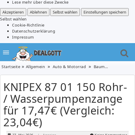
Lese mehr über diese Zwecke
Akzeptieren
Ablehnen
Selbst wählen
Einstellungen speichern
Selbst wählen
Cookie-Richtlinie
Datenschutzerklärung
Impressum
Startseite
Allgemein
Auto & Motorrad
Baumarkt
Baumar
KNIPEX 87 01 150 Rohr-
/ Wasserpumpenzange
für 17,47€ (Vergleich:
23,04€)
27. Mai 2026
| Anzeige
Keine Kommentare