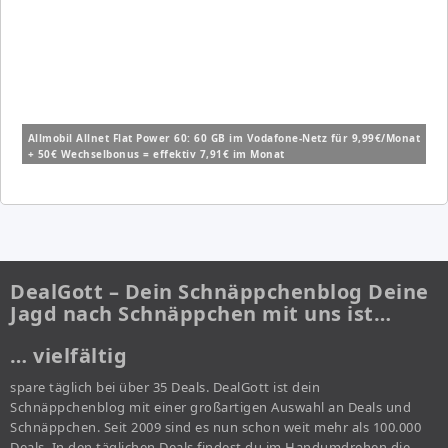
Allmobil Allnet Flat Power 60: 60 GB im Vodafone-Netz für 9,99€/Monat
+ 50€ Wechselbonus = effektiv 7,91€ im Monat
DealGott – Dein Schnäppchenblog Deine
Jagd nach Schnäppchen mit uns ist…
… vielfältig
spare täglich bei über 35 Deals. DealGott ist dein
Schnäppchenblog mit einer großartigen Auswahl an Deals und
Schnäppchen. Seit 2009 sind es nun schon weit mehr als 100.000
Deals. In den täglichen Deals findest du im Handumdrehen die