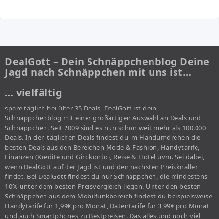
DealGott – Dein Schnäppchenblog Deine
Jagd nach Schnäppchen mit uns ist…
… vielfältig
spare täglich bei über 35 Deals. DealGott ist dein
Schnäppchenblog mit einer großartigen Auswahl an Deals und
Schnäppchen. Seit 2009 sind es nun schon weit mehr als 100.000
Deals. In den täglichen Deals findest du im Handumdrehen die
besten Deals aus den Bereichen Mode & Fashion, Handytarife,
Finanzen (Kredite und Girokonto), Reise & Hotel uvm. Sei dabei,
wenn DealGott auf der Jagd ist und den nächsten Preisknaller
findet. Bei DealGott findest du nur Schnäppchen, die mindestens
10% unter dem besten Preisvergleich liegen. Unter den besten
Schnäppchen aus dem Mobilfunkbereich findest du beispielsweise
Handytarife für 1,99€ pro Monat, Datentarife für 3,99€ pro Monat
und auch Smartphones zu Bestpreisen. Das alles und noch viel