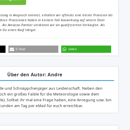
tung in Anspruch nimmst, erhalten wir oftmals eine kleine Provision als
diese Provisionen haben in keinem Fall Auswirkung auf unsere Deal-
Als Amazon-Partner verdienen wir an qualifizierten Verkäufen. Als
 Du einen Kauf tätigst.
E-Mail
teilen
Über den Autor: Andre
de und Schnäppchenjäger aus Leidenschaft. Neben den
ch ein großes Fai­ble für die Meteorologie sowie dem
e). Solltet ihr mal eine Frage haben, eine Anregung usw. bin
tunden am Tag per eMail für euch erreichbar.