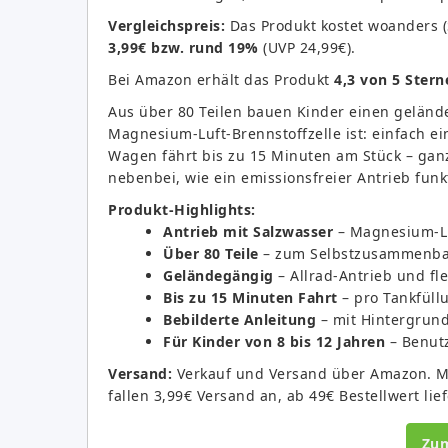
Vergleichspreis:
Das Produkt kostet woanders 
3,99€ bzw. rund 19%
(UVP 24,99€).
Bei Amazon erhält das Produkt
4,3 von 5 Stern
Aus über 80 Teilen bauen Kinder einen gelän
Magnesium-Luft-Brennstoffzelle ist: einfach e
Wagen fährt bis zu 15 Minuten am Stück – ganz 
nebenbei, wie ein emissionsfreier Antrieb funkt
Produkt-Highlights:
Antrieb mit Salzwasser
– Magnesium-Luf
Über 80 Teile
– zum Selbstzusammenbaue
Geländegängig
– Allrad-Antrieb und fle
Bis zu 15 Minuten Fahrt
– pro Tankfüll
Bebilderte Anleitung
– mit Hintergrund
Für Kinder von 8 bis 12 Jahren
– Benut
Versand:
Verkauf und Versand über Amazon. Mit
fallen 3,99€ Versand an, ab 49€ Bestellwert li
Zu