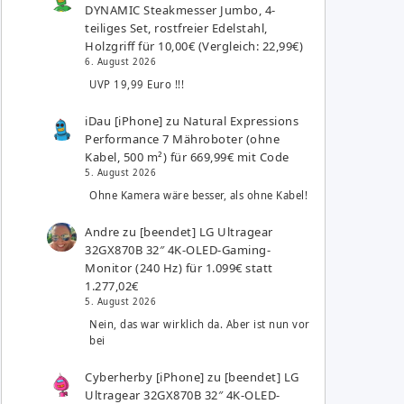
DYNAMIC Steakmesser Jumbo, 4-
teiliges Set, rostfreier Edelstahl,
Holzgriff für 10,00€ (Vergleich: 22,99€)
6. August 2026
UVP 19,99 Euro !!!
iDau [iPhone]
zu
Natural Expressions
Performance 7 Mähroboter (ohne
Kabel, 500 m²) für 669,99€ mit Code
5. August 2026
Ohne Kamera wäre besser, als ohne Kabel!
Andre
zu
[beendet] LG Ultragear
32GX870B 32″ 4K-OLED-Gaming-
Monitor (240 Hz) für 1.099€ statt
1.277,02€
5. August 2026
Nein, das war wirklich da. Aber ist nun vor
bei
Cyberherby [iPhone]
zu
[beendet] LG
Ultragear 32GX870B 32″ 4K-OLED-