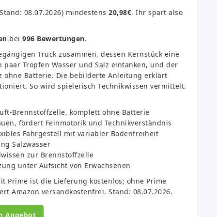
(Stand: 08.07.2026) mindestens
20,98€
. Ihr spart also
en
bei
996 Bewertungen
.
degängigen Truck zusammen, dessen Kernstück eine
in paar Tropfen Wasser und Salz eintanken, und der
ohne Batterie. Die bebilderte Anleitung erklärt
ioniert. So wird spielerisch Technikwissen vermittelt.
t-Brennstoffzelle, komplett ohne Batterie
n, fördert Feinmotorik und Technikverständnis
xibles Fahrgestell mit variabler Bodenfreiheit
ung Salzwasser
wissen zur Brennstoffzelle
zung unter Aufsicht von Erwachsenen
 Prime ist die Lieferung kostenlos; ohne Prime
efert Amazon versandkostenfrei. Stand: 08.07.2026.
m Angebot