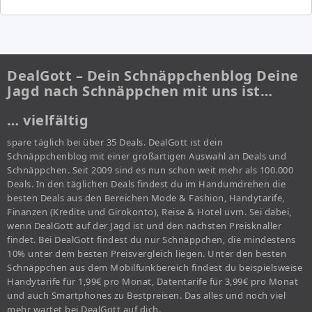
DealGott – Dein Schnäppchenblog Deine
Jagd nach Schnäppchen mit uns ist…
… vielfältig
spare täglich bei über 35 Deals. DealGott ist dein
Schnäppchenblog mit einer großartigen Auswahl an Deals und
Schnäppchen. Seit 2009 sind es nun schon weit mehr als 100.000
Deals. In den täglichen Deals findest du im Handumdrehen die
besten Deals aus den Bereichen Mode & Fashion, Handytarife,
Finanzen (Kredite und Girokonto), Reise & Hotel uvm. Sei dabei,
wenn DealGott auf der Jagd ist und den nächsten Preisknaller
findet. Bei DealGott findest du nur Schnäppchen, die mindestens
10% unter dem besten Preisvergleich liegen. Unter den besten
Schnäppchen aus dem Mobilfunkbereich findest du beispielsweise
Handytarife für 1,99€ pro Monat, Datentarife für 3,99€ pro Monat
und auch Smartphones zu Bestpreisen. Das alles und noch viel
mehr wartet bei DealGott auf dich.