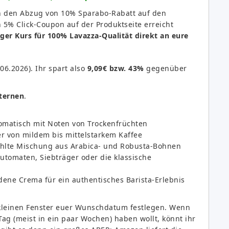
ch den Abzug von 10% Sparabo-Rabatt auf den
 5% Click-Coupon auf der Produktseite erreicht
iger Kurs für 100% Lavazza-Qualität direkt an eure
06.2026). Ihr spart also
9,09€ bzw. 43%
gegenüber
Sternen
.
matisch mit Noten von Trockenfrüchten
ber von mildem bis mittelstarkem Kaffee
hlte Mischung aus Arabica- und Robusta-Bohnen
lautomaten, Siebträger oder die klassische
ene Crema für ein authentisches Barista-Erlebnis
 kleinen Fenster euer Wunschdatum festlegen. Wenn
ag (meist in ein paar Wochen) haben wollt, könnt ihr