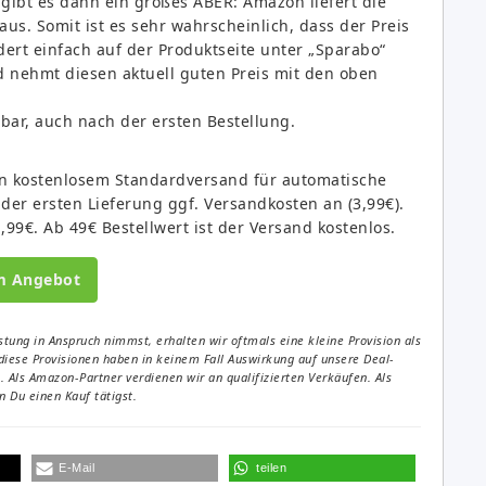
gibt es dann ein großes ABER: Amazon liefert die
us. Somit ist es sehr wahrscheinlich, dass der Preis
dert einfach auf der Produktseite unter „Sparabo“
d nehmt diesen aktuell guten Preis mit den oben
dbar, auch nach der ersten Bestellung.
von kostenlosem Standardversand für automatische
 der ersten Lieferung ggf. Versandkosten an (3,99€).
1,99€. Ab 49€ Bestellwert ist der Versand kostenlos.
m Angebot
tung in Anspruch nimmst, erhalten wir oftmals eine kleine Provision als
diese Provisionen haben in keinem Fall Auswirkung auf unsere Deal-
Als Amazon-Partner verdienen wir an qualifizierten Verkäufen. Als
 Du einen Kauf tätigst.
E-Mail
teilen