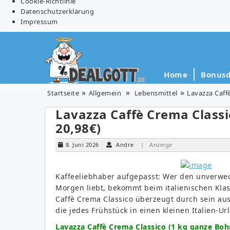
Cookie-Richtlinie
Datenschutzerklärung
Impressum
Home
Bonusd
Startseite
Allgemein
Lebensmittel
Lavazza Caffè
Lavazza Caffè Crema Classic
20,98€)
8. Juni 2026
Andre
| Anzeige
Kaffeeliebhaber aufgepasst: Wer den unverwe
Morgen liebt, bekommt beim italienischen Kla
Caffè Crema Classico überzeugt durch sein a
die jedes Frühstück in einen kleinen Italien-Ur
Lavazza Caffè Crema Classico (1 kg ganze Boh