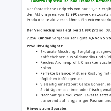
…
Lavazza Espresso Italiano Cremoso Kaffeebo
Der fantastische Endpreis von nur 11,89€ ergi
den Aktionspreis von 13,99€ sowie den zusätzl
Produktseite aktivieren könnt. Ein extrem stark
Der Vergleichspreis liegt bei 21,98€
(Stand: 08.
7.256 Kunden
vergeben sehr gute
4,6 von 5 S
Produkt-Highlights:
Exquisite Mischung: Sorgfältig ausgew
Kaffeebohnen aus Südamerika und Süd
Reiches Aromenprofil: Charakteristis
Kakao
Perfekte Balance: Mittlere Röstung mit
täglichen Kaffeegenuss
Vielseitig einsetzbar: Ganze Bohnen, i
Siebträgermaschinen oder frisch gema
Nachhaltige Produktion: Lavazza setzt 
basierend auf langjähriger Passion un
Hinweis zum Sparabo: