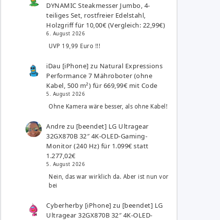
DYNAMIC Steakmesser Jumbo, 4-
teiliges Set, rostfreier Edelstahl,
Holzgriff für 10,00€ (Vergleich: 22,99€)
6. August 2026
UVP 19,99 Euro !!!
iDau [iPhone]
zu
Natural Expressions
Performance 7 Mähroboter (ohne
Kabel, 500 m²) für 669,99€ mit Code
5. August 2026
Ohne Kamera wäre besser, als ohne Kabel!
Andre
zu
[beendet] LG Ultragear
32GX870B 32″ 4K-OLED-Gaming-
Monitor (240 Hz) für 1.099€ statt
1.277,02€
5. August 2026
Nein, das war wirklich da. Aber ist nun vor
bei
Cyberherby [iPhone]
zu
[beendet] LG
Ultragear 32GX870B 32″ 4K-OLED-