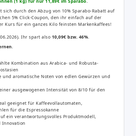
hnen (1 kg) für nur 11,89€ im Sparabo
.
bt sich durch den Abzug von 10% Sparabo-Rabatt auf
ichen 5% Click-Coupon, den ihr einfach auf der
er Kurs für ein ganzes Kilo feinsten Markenkaffees!
06.2026). Ihr spart also
10,09€ bzw. 46%
.
ternen
.
ählte Kombination aus Arabica- und Robusta-
ostasien
che und aromatische Noten von edlen Gewürzen und
 einer ausgewogenen Intensität von 8/10 für den
deal geeignet für Kaffeevollautomaten,
hlen für die Espressokanne
auf ein verantwortungsvolles Produktmodell,
d Innovation