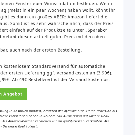
 kleinen Fenster euer Wunschdatum festlegen. Wenn
ag (meist in ein paar Wochen) haben wollt, könnt ihr
gibt es dann ein großes ABER: Amazon liefert die
us. Somit ist es sehr wahrscheinlich, dass der Preis
dert einfach auf der Produktseite unter „Sparabo“
d nehmt diesen aktuell guten Preis mit den oben
dbar, auch nach der ersten Bestellung.
von kostenlosem Standardversand für automatiche
 der ersten Lieferung ggf. Versandkosten an (3,99€).
1,99€. Ab 49€ Bestellwert ist der Versand kostenlos.
m Angebot
tung in Anspruch nimmst, erhalten wir oftmals eine kleine Provision als
diese Provisionen haben in keinem Fall Auswirkung auf unsere Deal-
Als Amazon-Partner verdienen wir an qualifizierten Verkäufen. Als
 Du einen Kauf tätigst.