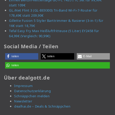
Einhell Benzin-Kettensäge GC-PC 1435 I TC Set für 99,99€
statt 109€
GL.iNet Flint 3 (GL-BE9300) Tri-Band Wi-Fi-7-Router für
178,49€ statt 209,90€
Gillette Fusion 5 Styler Barttrimmer & Rasierer (3-in-1) für
16€ statt 18,79€
Tefal Easy Fry Max Heißluftfritteuse (5 Liter) EY2458 für
64,99€ (Vergleich: 90,99€)
Social Media / Teilen
teilen
teilen
E-Mail
teilen
Über dealgott.de
Impressum
Datenschutzerklärung
Schnäppchen melden
Newsletter
dealhai.de – Deals & Schnäppchen