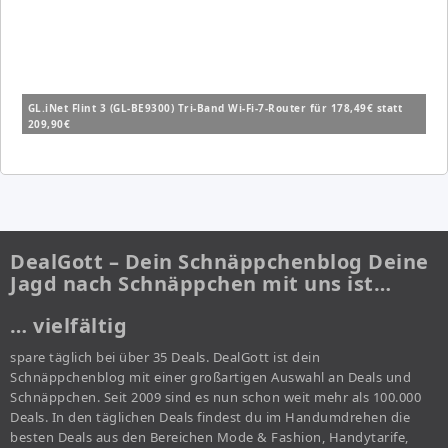
GL.iNet Flint 3 (GL-BE9300) Tri-Band Wi-Fi-7-Router für 178,49€ statt
209,90€
DealGott – Dein Schnäppchenblog Deine
Jagd nach Schnäppchen mit uns ist…
… vielfältig
spare täglich bei über 35 Deals. DealGott ist dein
Schnäppchenblog mit einer großartigen Auswahl an Deals und
Schnäppchen. Seit 2009 sind es nun schon weit mehr als 100.000
Deals. In den täglichen Deals findest du im Handumdrehen die
besten Deals aus den Bereichen Mode & Fashion, Handytarife,