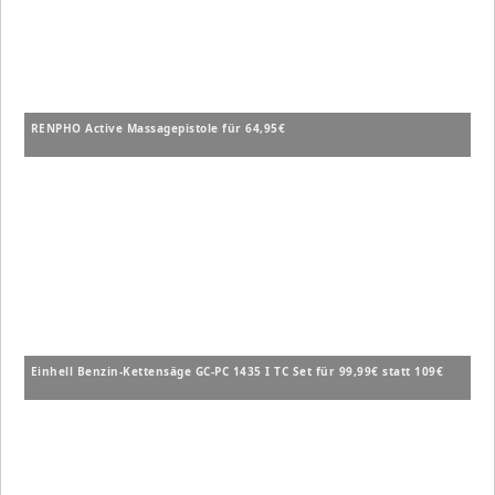
RENPHO Active Massagepistole für 64,95€
Einhell Benzin-Kettensäge GC-PC 1435 I TC Set für 99,99€ statt 109€