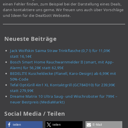
einen Fehler finden, zum Beispiel bei der Darstellung eines Deals,
dann kontaktiere uns gerne. Wir freuen uns auch über Vorschläge
und Ideen für die DealGott Webseite.
Neueste Beiträge
Jack Wolfskin Saima Straw Trinkflasche (0,7 l) für 11,09€
statt 16,14€
Bosch Smart Home Rauchwarnmelder II (smart, mit App-
Alarm) für 56,28€ statt 62,95€
BEDELITE Kuscheldecke (Flanell, Karo-Design) ab 6,99€ mit
50%-Code
Tefal OptiGrill 4in1 XL Kontaktgrill (GC784D10) für 239,99€
statt 279,99€
Dreame Matrix 10 Ultra Saug- und Wischroboter für 799€ –
neuer Bestpreis (MediaMarkt)
Social Media / Teilen
teilen
teilen
E-Mail