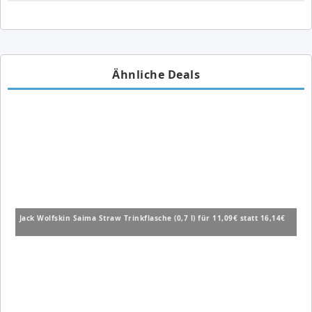
Ähnliche Deals
Jack Wolfskin Saima Straw Trinkflasche (0,7 l) für 11,09€ statt 16,14€