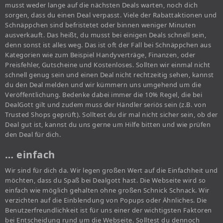
musst weder lange auf die nächsten Deals warten, noch dich
sorgen, dass du einen Deal verpasst. Viele der Rabattaktionen und
Schnäppchen sind befristetet oder binnen weniger Minuten
ausverkauft. Das heißt, du musst bei einigen Deals schnell sein,
denn sonst ist alles weg. Das ist oft der Fall bei Schnäppchen aus
Kategorien wie zum Beispiel Handyverträge, Finanzen, oder
Preisfehler, Gutscheine und Kostenloses. Sollten wir einmal nicht
schnell genug sein und einen Deal nicht rechtzeitig sehen, kannst
du den Deal melden und wir kümmern uns umgehend um die
Veröffentlichung. Bedenke dabei immer die 10% Regel, die bei
DealGott gilt und zudem muss der Händler seriös sein (z.B. von
Trusted Shops geprüft). Solltest du dir mal nicht sicher sein, ob der
Deal gut ist, kannst du uns gerne um Hilfe bitten und wie prüfen
den Deal für dich.
… einfach
Wir sind für dich da. Wir legen großen Wert auf die Einfachheit und
möchten, dass du Spaß bei Dealgott hast. Die Webseite wird so
einfach wie möglich gehalten ohne großen Schnick Schnack. Wir
verzichten auf die Einblendung von Popups oder Ähnliches. Die
Benutzerfreundlichkeit ist für uns einer der wichtigsten Faktoren
bei Entscheidung rund um die Webseite. Solltest du dennoch