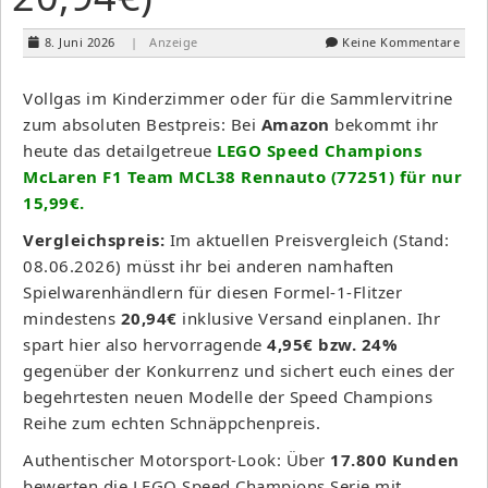
8. Juni 2026
| Anzeige
Keine Kommentare
Vollgas im Kinderzimmer oder für die Sammlervitrine
zum absoluten Bestpreis:
Bei
Amazon
bekommt ihr
heute das detailgetreue
LEGO Speed Champions
McLaren F1 Team MCL38 Rennauto (77251) für nur
15,99€.
Vergleichspreis:
Im aktuellen Preisvergleich (Stand:
08.06.2026) müsst ihr bei anderen namhaften
Spielwarenhändlern für diesen Formel-1-Flitzer
mindestens
20,94€
inklusive Versand einplanen. Ihr
spart hier also hervorragende
4,95€ bzw. 24%
gegenüber der Konkurrenz und sichert euch eines der
begehrtesten neuen Modelle der Speed Champions
Reihe zum echten Schnäppchenpreis.
Authentischer Motorsport-Look: Über
17.800 Kunden
bewerten die LEGO Speed Champions Serie mit