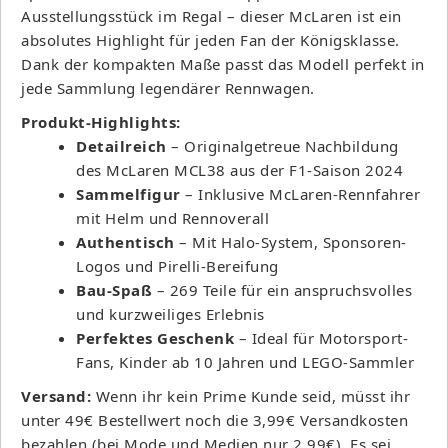
Ausstellungsstück im Regal – dieser McLaren ist ein
absolutes Highlight für jeden Fan der Königsklasse.
Dank der kompakten Maße passt das Modell perfekt in
jede Sammlung legendärer Rennwagen.
Produkt-Highlights:
Detailreich
– Originalgetreue Nachbildung
des McLaren MCL38 aus der F1-Saison 2024
Sammelfigur
– Inklusive McLaren-Rennfahrer
mit Helm und Rennoverall
Authentisch
– Mit Halo-System, Sponsoren-
Logos und Pirelli-Bereifung
Bau-Spaß
– 269 Teile für ein anspruchsvolles
und kurzweiliges Erlebnis
Perfektes Geschenk
– Ideal für Motorsport-
Fans, Kinder ab 10 Jahren und LEGO-Sammler
Versand:
Wenn ihr kein Prime Kunde seid, müsst ihr
unter 49€ Bestellwert noch die 3,99€ Versandkosten
bezahlen (bei Mode und Medien nur 2,99€). Es sei