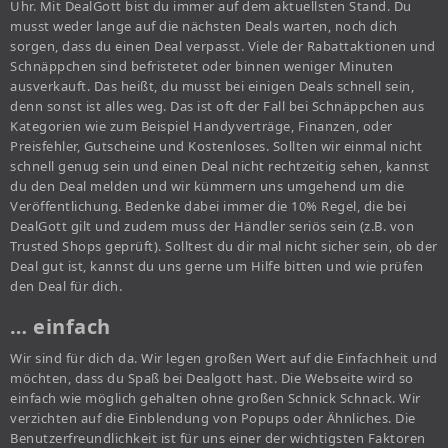
Uhr. Mit DealGott bist du immer auf dem aktuellsten Stand. Du
musst weder lange auf die nächsten Deals warten, noch dich
sorgen, dass du einen Deal verpasst. Viele der Rabattaktionen und
Schnäppchen sind befristetet oder binnen weniger Minuten
ausverkauft. Das heißt, du musst bei einigen Deals schnell sein,
denn sonst ist alles weg. Das ist oft der Fall bei Schnäppchen aus
Kategorien wie zum Beispiel Handyverträge, Finanzen, oder
Preisfehler, Gutscheine und Kostenloses. Sollten wir einmal nicht
schnell genug sein und einen Deal nicht rechtzeitig sehen, kannst
du den Deal melden und wir kümmern uns umgehend um die
Veröffentlichung. Bedenke dabei immer die 10% Regel, die bei
DealGott gilt und zudem muss der Händler seriös sein (z.B. von
Trusted Shops geprüft). Solltest du dir mal nicht sicher sein, ob der
Deal gut ist, kannst du uns gerne um Hilfe bitten und wie prüfen
den Deal für dich.
… einfach
Wir sind für dich da. Wir legen großen Wert auf die Einfachheit und
möchten, dass du Spaß bei Dealgott hast. Die Webseite wird so
einfach wie möglich gehalten ohne großen Schnick Schnack. Wir
verzichten auf die Einblendung von Popups oder Ähnliches. Die
Benutzerfreundlichkeit ist für uns einer der wichtigsten Faktoren