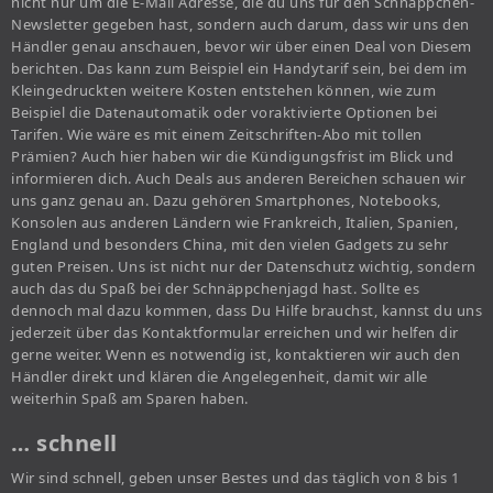
nicht nur um die E-Mail Adresse, die du uns für den Schnäppchen-
Newsletter gegeben hast, sondern auch darum, dass wir uns den
Händler genau anschauen, bevor wir über einen Deal von Diesem
berichten. Das kann zum Beispiel ein Handytarif sein, bei dem im
Kleingedruckten weitere Kosten entstehen können, wie zum
Beispiel die Datenautomatik oder voraktivierte Optionen bei
Tarifen. Wie wäre es mit einem Zeitschriften-Abo mit tollen
Prämien? Auch hier haben wir die Kündigungsfrist im Blick und
informieren dich. Auch Deals aus anderen Bereichen schauen wir
uns ganz genau an. Dazu gehören Smartphones, Notebooks,
Konsolen aus anderen Ländern wie Frankreich, Italien, Spanien,
England und besonders China, mit den vielen Gadgets zu sehr
guten Preisen. Uns ist nicht nur der Datenschutz wichtig, sondern
auch das du Spaß bei der Schnäppchenjagd hast. Sollte es
dennoch mal dazu kommen, dass Du Hilfe brauchst, kannst du uns
jederzeit über das Kontaktformular erreichen und wir helfen dir
gerne weiter. Wenn es notwendig ist, kontaktieren wir auch den
Händler direkt und klären die Angelegenheit, damit wir alle
weiterhin Spaß am Sparen haben.
… schnell
Wir sind schnell, geben unser Bestes und das täglich von 8 bis 1