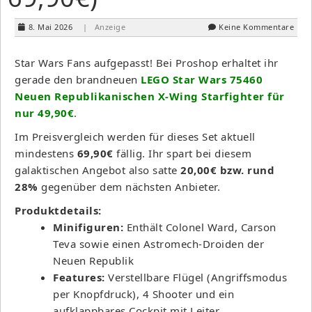
8. Mai 2026
| Anzeige
Keine Kommentare
Star Wars Fans aufgepasst! Bei Proshop erhaltet ihr
gerade den brandneuen
LEGO Star Wars 75460
Neuen Republikanischen X-Wing Starfighter für
nur 49,90€
.
Im Preisvergleich werden für dieses Set aktuell
mindestens
69,90€
fällig. Ihr spart bei diesem
galaktischen Angebot also satte
20,00€ bzw. rund
28%
gegenüber dem nächsten Anbieter.
Produktdetails:
Minifiguren:
Enthält Colonel Ward, Carson
Teva sowie einen Astromech-Droiden der
Neuen Republik
Features:
Verstellbare Flügel (Angriffsmodus
per Knopfdruck), 4 Shooter und ein
aufklappbares Cockpit mit Leiter