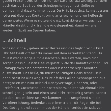
guten Preisen. Uns ist nicht nur der Datenschutz wichtig, sondern
auch das du Spaß bei der Schnäppchenjagd hast. Sollte es
dennoch mal dazu kommen, dass Du Hilfe brauchst, kannst du uns
jederzeit über das Kontaktformular erreichen und wir helfen dir
gerne weiter. Wenn es notwendig ist, kontaktieren wir auch den
Händler direkt und klären die Angelegenheit, damit wir alle
weiterhin Spaß am Sparen haben.
… schnell
Wir sind schnell, geben unser Bestes und das täglich von 8 bis 1
Uhr. Mit DealGott bist du immer auf dem aktuellsten Stand. Du
musst weder lange auf die nächsten Deals warten, noch dich
sorgen, dass du einen Deal verpasst. Viele der Rabattaktionen und
Schnäppchen sind befristetet oder binnen weniger Minuten
ausverkauft. Das heißt, du musst bei einigen Deals schnell sein,
denn sonst ist alles weg. Das ist oft der Fall bei Schnäppchen aus
Kategorien wie zum Beispiel Handyverträge, Finanzen, oder
Preisfehler, Gutscheine und Kostenloses. Sollten wir einmal nicht
schnell genug sein und einen Deal nicht rechtzeitig sehen, kannst
du den Deal melden und wir kümmern uns umgehend um die
Veröffentlichung. Bedenke dabei immer die 10% Regel, die bei
DealGott gilt und zudem muss der Händler seriös sein (z.B. von