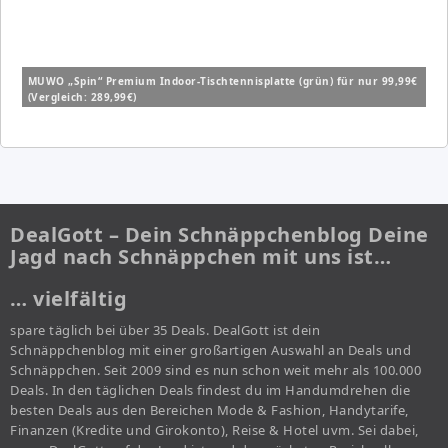
MUWO „Spin“ Premium Indoor-Tischtennisplatte (grün) für nur 99,99€
(Vergleich: 289,99€)
DealGott – Dein Schnäppchenblog Deine
Jagd nach Schnäppchen mit uns ist…
… vielfältig
spare täglich bei über 35 Deals. DealGott ist dein
Schnäppchenblog mit einer großartigen Auswahl an Deals und
Schnäppchen. Seit 2009 sind es nun schon weit mehr als 100.000
Deals. In den täglichen Deals findest du im Handumdrehen die
besten Deals aus den Bereichen Mode & Fashion, Handytarife,
Finanzen (Kredite und Girokonto), Reise & Hotel uvm. Sei dabei,