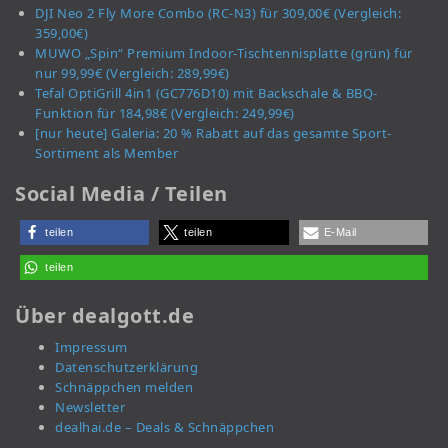
DJI Neo 2 Fly More Combo (RC-N3) für 309,00€ (Vergleich:
359,00€)
MUWO „Spin“ Premium Indoor-Tischtennisplatte (grün) für
nur 99,99€ (Vergleich: 289,99€)
Tefal OptiGrill 4in1 (GC776D10) mit Backschale & BBQ-
Funktion für 184,98€ (Vergleich: 249,99€)
[nur heute] Galeria: 20 % Rabatt auf das gesamte Sport-
Sortiment als Member
Social Media / Teilen
teilen
teilen
E-Mail
teilen
Über dealgott.de
Impressum
Datenschutzerklärung
Schnäppchen melden
Newsletter
dealhai.de – Deals & Schnäppchen