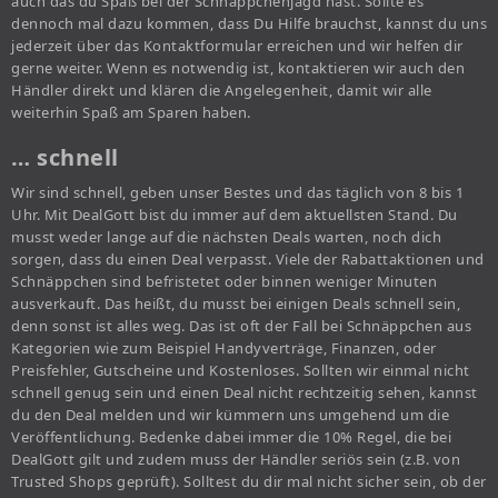
auch das du Spaß bei der Schnäppchenjagd hast. Sollte es
dennoch mal dazu kommen, dass Du Hilfe brauchst, kannst du uns
jederzeit über das Kontaktformular erreichen und wir helfen dir
gerne weiter. Wenn es notwendig ist, kontaktieren wir auch den
Händler direkt und klären die Angelegenheit, damit wir alle
weiterhin Spaß am Sparen haben.
… schnell
Wir sind schnell, geben unser Bestes und das täglich von 8 bis 1
Uhr. Mit DealGott bist du immer auf dem aktuellsten Stand. Du
musst weder lange auf die nächsten Deals warten, noch dich
sorgen, dass du einen Deal verpasst. Viele der Rabattaktionen und
Schnäppchen sind befristetet oder binnen weniger Minuten
ausverkauft. Das heißt, du musst bei einigen Deals schnell sein,
denn sonst ist alles weg. Das ist oft der Fall bei Schnäppchen aus
Kategorien wie zum Beispiel Handyverträge, Finanzen, oder
Preisfehler, Gutscheine und Kostenloses. Sollten wir einmal nicht
schnell genug sein und einen Deal nicht rechtzeitig sehen, kannst
du den Deal melden und wir kümmern uns umgehend um die
Veröffentlichung. Bedenke dabei immer die 10% Regel, die bei
DealGott gilt und zudem muss der Händler seriös sein (z.B. von
Trusted Shops geprüft). Solltest du dir mal nicht sicher sein, ob der