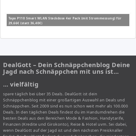
Tapo P110 Smart WLAN Steckdose 4er Pack (mit Strommessung) für
29,66€ (statt 36,40€)
DealGott – Dein Schnäppchenblog Deine
Jagd nach Schnäppchen mit uns ist…
… vielfältig
spare täglich bei über 35 Deals. DealGott ist dein
Schnäppchenblog mit einer großartigen Auswahl an Deals und
Schnäppchen. Seit 2009 sind es nun schon weit mehr als 100.000
Deals. In den täglichen Deals findest du im Handumdrehen die
besten Deals aus den Bereichen Mode & Fashion, Handytarife,
Finanzen (Kredite und Girokonto), Reise & Hotel uvm. Sei dabei,
wenn DealGott auf der Jagd ist und den nächsten Preisknaller