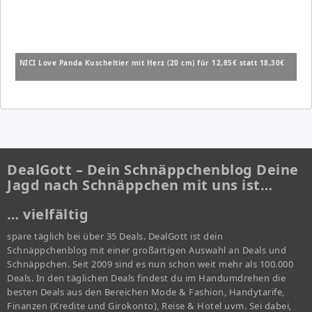
NICI Love Panda Kuscheltier mit Herz (20 cm) für 12,85€ statt 18,30€
DealGott – Dein Schnäppchenblog Deine
Jagd nach Schnäppchen mit uns ist…
… vielfältig
spare täglich bei über 35 Deals. DealGott ist dein
Schnäppchenblog mit einer großartigen Auswahl an Deals und
Schnäppchen. Seit 2009 sind es nun schon weit mehr als 100.000
Deals. In den täglichen Deals findest du im Handumdrehen die
besten Deals aus den Bereichen Mode & Fashion, Handytarife,
Finanzen (Kredite und Girokonto), Reise & Hotel uvm. Sei dabei,