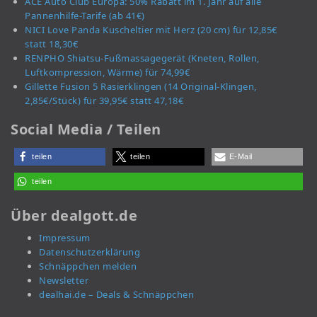
ACE Auto Club Europa: 50% Rabatt im 1. Jahr auf alle
Pannenhilfe-Tarife (ab 41€)
NICI Love Panda Kuscheltier mit Herz (20 cm) für 12,85€
statt 18,30€
RENPHO Shiatsu-Fußmassagegerät (Kneten, Rollen,
Luftkompression, Wärme) für 74,99€
Gillette Fusion 5 Rasierklingen (14 Original-Klingen,
2,85€/Stück) für 39,95€ statt 47,18€
Social Media / Teilen
teilen
teilen
E-Mail
teilen
Über dealgott.de
Impressum
Datenschutzerklärung
Schnäppchen melden
Newsletter
dealhai.de – Deals & Schnäppchen