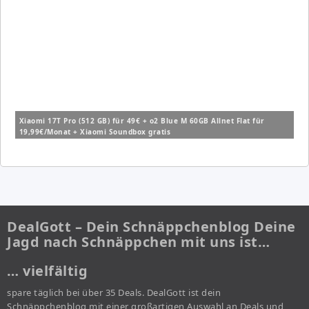
Xiaomi 17T Pro (512 GB) für 49€ + o2 Blue M 60GB Allnet Flat für
19,99€/Monat + Xiaomi Soundbox gratis
DealGott – Dein Schnäppchenblog Deine
Jagd nach Schnäppchen mit uns ist…
… vielfältig
spare täglich bei über 35 Deals. DealGott ist dein
Schnäppchenblog mit einer großartigen Auswahl an Deals und