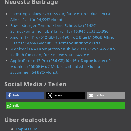
Neueste Beiträge
Samsung Galaxy S26 (256 GB) für 99€ + o2 Blue L 80GB
Allnet Flat für 24,99€/Monat
Ravensburger Tempo, kleine Schnecke (21420) –
Schneckenrennen ab 3 Jahren für 15,94€ statt 25,98€
Xiaomi 17T Pro (512 GB) für 49€ + o2 Blue M 60GB Allnet
Flat für 19,99€/Monat + Xiaomi Soundbox gratis
Mobicool FR40 Kompressor-Kühlbox 38 L (12V/24V/230V,
Tiefkühlfunktion) für 219,99€ statt 248,39€
Apple iPhone 17 Pro (256 GB) für 1€ + Doppelkarte: o2
Mobile L (150GB)+ o2 Mobile Unlimited L Plus für
zusammen 54,98€/Monat
Social Media / Teilen
teilen
teilen
E-Mail
teilen
Über dealgott.de
Impressum