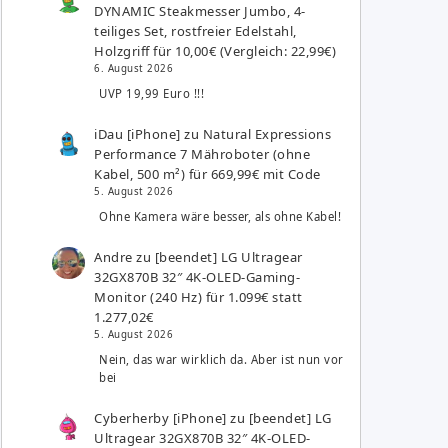
DYNAMIC Steakmesser Jumbo, 4-
teiliges Set, rostfreier Edelstahl,
Holzgriff für 10,00€ (Vergleich: 22,99€)
6. August 2026
UVP 19,99 Euro !!!
iDau [iPhone]
zu
Natural Expressions
Performance 7 Mähroboter (ohne
Kabel, 500 m²) für 669,99€ mit Code
5. August 2026
Ohne Kamera wäre besser, als ohne Kabel!
Andre
zu
[beendet] LG Ultragear
32GX870B 32″ 4K-OLED-Gaming-
Monitor (240 Hz) für 1.099€ statt
1.277,02€
5. August 2026
Nein, das war wirklich da. Aber ist nun vor
bei
Cyberherby [iPhone]
zu
[beendet] LG
Ultragear 32GX870B 32″ 4K-OLED-