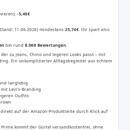
ivieren):
-5,40€
(Stand: 11.06.2026) mindestens
25,74€
. Ihr spart also
en
bei rund
8.068 Bewertungen
.
 der zu Jeans, Chino und legeren Looks passt – mit
ding. Ein unkomplizierter Alltagsbegleiter aus echtem
und langlebig
 mit Levi’s-Branding
egeren Outfits
Brown
irekt auf der Amazon-Produktseite durch Klick auf
Prime kommt der Gürtel versandkostenfrei, ohne