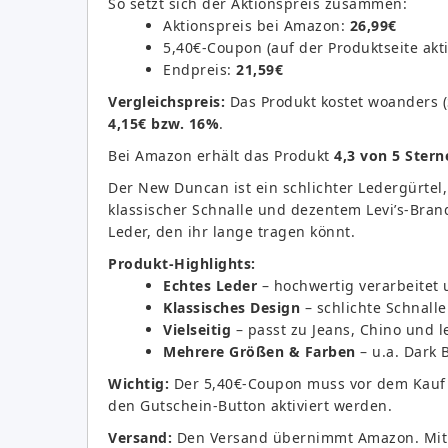
So setzt sich der Aktionspreis zusammen:
Aktionspreis bei Amazon:
26,99€
5,40€-Coupon (auf der Produktseite akt
Endpreis:
21,59€
Vergleichspreis:
Das Produkt kostet woanders 
4,15€ bzw. 16%
.
Bei Amazon erhält das Produkt
4,3 von 5 Stern
Der New Duncan ist ein schlichter Ledergürtel,
klassischer Schnalle und dezentem Levi’s-Bran
Leder, den ihr lange tragen könnt.
Produkt-Highlights:
Echtes Leder
– hochwertig verarbeitet 
Klassisches Design
– schlichte Schnalle
Vielseitig
– passt zu Jeans, Chino und l
Mehrere Größen & Farben
– u.a. Dark 
Wichtig:
Der 5,40€-Coupon muss vor dem Kauf d
den Gutschein-Button aktiviert werden.
Versand:
Den Versand übernimmt Amazon. Mit 