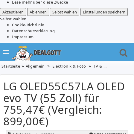
Lese mehr über diese Zwecke
Akzeptieren
Ablehnen
Selbst wählen
Einstellungen speichern
Selbst wählen
Cookie-Richtlinie
Datenschutzerklärung
Impressum
Startseite
Allgemein
Elektronik & Foto
TV & Video
LG OLED
LG OLED55C57LA OLED
evo TV (55 Zoll) für
755,47€ (Vergleich:
899,00€)
3. Juni 2026
| Anzeige
Keine Kommentare