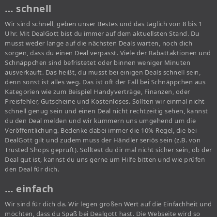
… schnell
Wir sind schnell, geben unser Bestes und das täglich von 8 bis 1
Uhr. Mit DealGott bist du immer auf dem aktuellsten Stand. Du
musst weder lange auf die nächsten Deals warten, noch dich
sorgen, dass du einen Deal verpasst. Viele der Rabattaktionen und
Schnäppchen sind befristetet oder binnen weniger Minuten
ausverkauft. Das heißt, du musst bei einigen Deals schnell sein,
denn sonst ist alles weg. Das ist oft der Fall bei Schnäppchen aus
Kategorien wie zum Beispiel Handyverträge, Finanzen, oder
Preisfehler, Gutscheine und Kostenloses. Sollten wir einmal nicht
schnell genug sein und einen Deal nicht rechtzeitig sehen, kannst
du den Deal melden und wir kümmern uns umgehend um die
Veröffentlichung. Bedenke dabei immer die 10% Regel, die bei
DealGott gilt und zudem muss der Händler seriös sein (z.B. von
Trusted Shops geprüft). Solltest du dir mal nicht sicher sein, ob der
Deal gut ist, kannst du uns gerne um Hilfe bitten und wie prüfen
den Deal für dich.
… einfach
Wir sind für dich da. Wir legen großen Wert auf die Einfachheit und
möchten, dass du Spaß bei Dealgott hast. Die Webseite wird so