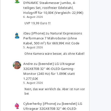
DYNAMIC Steakmesser Jumbo, 4-
teiliges Set, rostfreier Edelstahl,
Holzgriff für 10,00€ (Vergleich: 22,99€)
6. August 2026
UVP 19,99 Euro !!!
iDau [iPhone]
zu
Natural Expressions
Performance 7 Mähroboter (ohne
Kabel, 500 m²) für 669,99€ mit Code
5. August 2026
Ohne Kamera wäre besser, als ohne Kabel!
Andre
zu
[beendet] LG Ultragear
32GX870B 32″ 4K-OLED-Gaming-
Monitor (240 Hz) für 1.099€ statt
1.277,02€
5. August 2026
Nein, das war wirklich da. Aber ist nun vor
bei
Cyberherby [iPhone]
zu
[beendet] LG
Ultragear 32GX870B 32″ 4K-OLED-