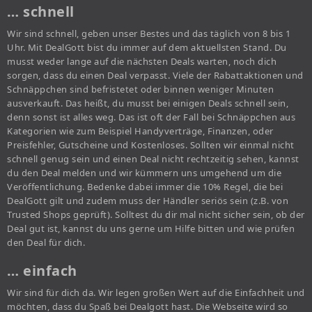
… schnell
Wir sind schnell, geben unser Bestes und das täglich von 8 bis 1
Uhr. Mit DealGott bist du immer auf dem aktuellsten Stand. Du
musst weder lange auf die nächsten Deals warten, noch dich
sorgen, dass du einen Deal verpasst. Viele der Rabattaktionen und
Schnäppchen sind befristetet oder binnen weniger Minuten
ausverkauft. Das heißt, du musst bei einigen Deals schnell sein,
denn sonst ist alles weg. Das ist oft der Fall bei Schnäppchen aus
Kategorien wie zum Beispiel Handyverträge, Finanzen, oder
Preisfehler, Gutscheine und Kostenloses. Sollten wir einmal nicht
schnell genug sein und einen Deal nicht rechtzeitig sehen, kannst
du den Deal melden und wir kümmern uns umgehend um die
Veröffentlichung. Bedenke dabei immer die 10% Regel, die bei
DealGott gilt und zudem muss der Händler seriös sein (z.B. von
Trusted Shops geprüft). Solltest du dir mal nicht sicher sein, ob der
Deal gut ist, kannst du uns gerne um Hilfe bitten und wie prüfen
den Deal für dich.
… einfach
Wir sind für dich da. Wir legen großen Wert auf die Einfachheit und
möchten, dass du Spaß bei Dealgott hast. Die Webseite wird so