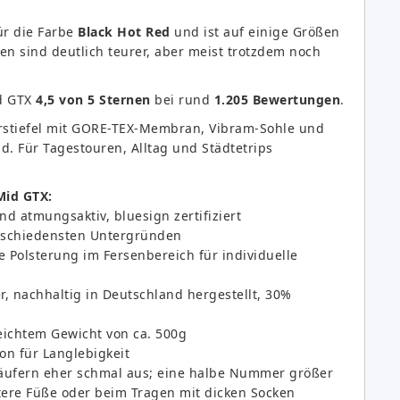
ür die Farbe
Black Hot Red
und ist auf einige Größen
ben sind deutlich teurer, aber meist trotzdem noch
d GTX
4,5 von 5 Sternen
bei rund
1.205 Bewertungen
.
rstiefel mit GORE-TEX-Membran, Vibram-Sohle und
. Für Tagestouren, Alltag und Städtetrips
Mid GTX:
d atmungsaktiv, bluesign zertifiziert
erschiedensten Untergründen
e Polsterung im Fersenbereich für individuelle
r, nachhaltig in Deutschland hergestellt, 30%
eichtem Gewicht von ca. 500g
ion für Langlebigkeit
 Käufern eher schmal aus; eine halbe Nummer größer
tere Füße oder beim Tragen mit dicken Socken