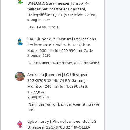
DYNAMIC Steakmesser Jumbo, 4-
teiliges Set, rostfreier Edelstahl,
Holzgriff für 10,00€ (Vergleich: 22,99€)
6. August 2026
UVP 19,99 Euro !!!
iDau [iPhone]
zu
Natural Expressions
Performance 7 Mähroboter (ohne
Kabel, 500 m²) für 669,99€ mit Code
5. August 2026
Ohne Kamera wäre besser, als ohne Kabel!
Andre
zu
[beendet] LG Ultragear
32GX870B 32″ 4K-OLED-Gaming-
Monitor (240 Hz) für 1.099€ statt
1.277,02€
5. August 2026
Nein, das war wirklich da. Aber ist nun vor
bei
Cyberherby [iPhone]
zu
[beendet] LG
Ultragear 32GX870B 32″ 4K-OLED-