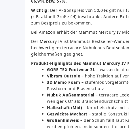
66,91€ bzw. 57%
.
Wichtig:
Der Aktionspreis von 50,04€ gilt nur f
(z.B. aktuell Größe 44) beschränkt. Andere Far
zum Bestpreis zu bekommen.
Bei Amazon erhält der Mammut Mercury IV Mi
Der Mercury IV ist Mammuts Bestseller-Wande
hochwertigem terracare Nubuk aus Deutschland
gleichermaßen geeignet.
Produkt-Highlights des Mammut Mercury IV 
GORE-TEX Footwear 3L
– wasserdicht un
Vibram Outsole
– hohe Traktion auf v
3D Memo Foam
– stufenlos vorgeformt
Passform und Blasenschutz
Nubuk Außenmaterial
– terracare Lede
weniger CO? als Branchendurchschnitt
Halbschaft (Mid)
– Knöchelschutz mit l
Gezwickte Machart
– stabile Konstrukt
Größenhinweis
– der Schuh fällt laut
wird empfohlen, insbesondere für brei