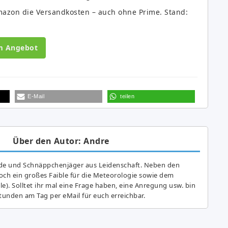
azon die Versandkosten – auch ohne Prime. Stand:
m Angebot
E-Mail
teilen
Über den Autor: Andre
de und Schnäppchenjäger aus Leidenschaft. Neben den
ch ein großes Fai­ble für die Meteorologie sowie dem
e). Solltet ihr mal eine Frage haben, eine Anregung usw. bin
tunden am Tag per eMail für euch erreichbar.