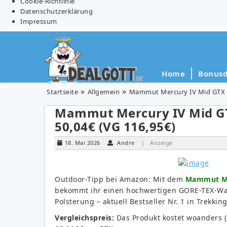
Cookie-Richtlinie
Datenschutzerklärung
Impressum
Home
Bonusd
Startseite
Allgemein
Mammut Mercury IV Mid GTX He
Mammut Mercury IV Mid GT
50,04€ (VG 116,95€)
18. Mai 2026
Andre
| Anzeige
Outdoor-Tipp bei Amazon: Mit dem
Mammut Mer
bekommt ihr einen hochwertigen GORE-TEX-W
Polsterung – aktuell Bestseller Nr. 1 in Trekk
Vergleichspreis:
Das Produkt kostet woanders 