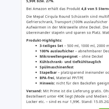
5,90€ bzw. 27%
.
Bei Amazon erhält das Produkt
4,8 von 5 Stern
Die Mepal Cirqula Round Schüsseln sind multi
Gefrierschrank, Transport (100% auslaufsiche
Aufwärmen in der Mikrowelle ohne Deckel. Die 
übereinander stapeln und sparen so Platz. Mate
Produkt-Highlights:
3-teiliges Set
– 500 ml, 1000 ml, 2000 m
100% auslaufsicher
– abnehmbarer Deck
Mikrowellengeeignet
– ohne Deckel
Kühlschrank- und tiefkühltauglich
Spülmaschinenfest
Stapelbar
– platzsparend ineinander o
BPA-frei
, Material PP/TPE
Hinweis:
nicht für den Backofen geeigne
Versand:
Mit Prime ist die Lieferung gratis. 
Bestellwert unter 49€ liegt (Mode und Medien 
Locker etc. – sind es nur 1,99€. Stand: 15.05.20