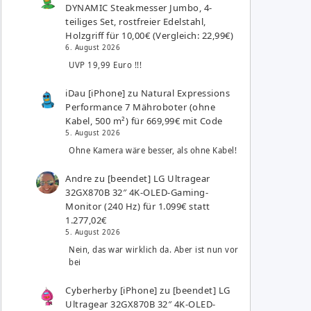
DYNAMIC Steakmesser Jumbo, 4-
teiliges Set, rostfreier Edelstahl,
Holzgriff für 10,00€ (Vergleich: 22,99€)
6. August 2026
UVP 19,99 Euro !!!
iDau [iPhone]
zu
Natural Expressions
Performance 7 Mähroboter (ohne
Kabel, 500 m²) für 669,99€ mit Code
5. August 2026
Ohne Kamera wäre besser, als ohne Kabel!
Andre
zu
[beendet] LG Ultragear
32GX870B 32″ 4K-OLED-Gaming-
Monitor (240 Hz) für 1.099€ statt
1.277,02€
5. August 2026
Nein, das war wirklich da. Aber ist nun vor
bei
Cyberherby [iPhone]
zu
[beendet] LG
Ultragear 32GX870B 32″ 4K-OLED-