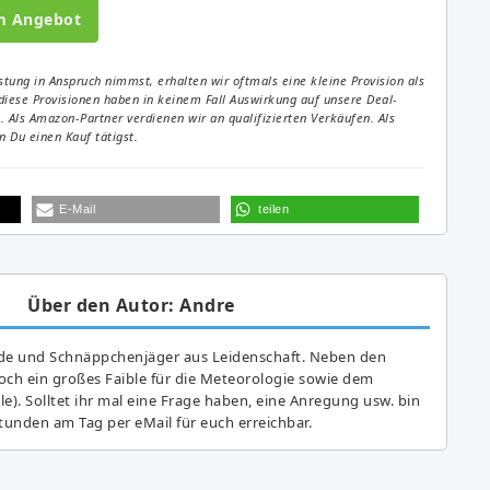
m Angebot
tung in Anspruch nimmst, erhalten wir oftmals eine kleine Provision als
diese Provisionen haben in keinem Fall Auswirkung auf unsere Deal-
Als Amazon-Partner verdienen wir an qualifizierten Verkäufen. Als
 Du einen Kauf tätigst.
E-Mail
teilen
Über den Autor: Andre
de und Schnäppchenjäger aus Leidenschaft. Neben den
ch ein großes Fai­ble für die Meteorologie sowie dem
e). Solltet ihr mal eine Frage haben, eine Anregung usw. bin
tunden am Tag per eMail für euch erreichbar.