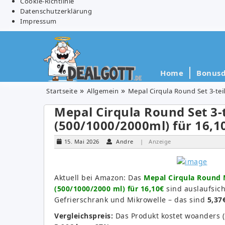
Cookie-Richtlinie
Datenschutzerklärung
Impressum
Home
Bonusd
Startseite
Allgemein
Mepal Cirqula Round Set 3-teil
Mepal Cirqula Round Set 3-t
(500/1000/2000ml) für 16,10
15. Mai 2026
Andre
| Anzeige
Aktuell bei Amazon: Das
Mepal Cirqula Round M
(500/1000/2000 ml) für 16,10€
sind auslaufsic
Gefrierschrank und Mikrowelle – das sind
5,37
Vergleichspreis:
Das Produkt kostet woanders 