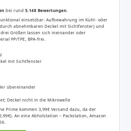
en
bei rund
5.148 Bewertungen
.
funktional einsetzbar: Aufbewahrung im Kühl- oder
r durch abnehmbaren Deckel mit Sichtfenster) und
drei Größen lassen sich ineinander oder
rial PP/TPE, BPA-frei.
l
el mit Sichtfenster
der übereinander
t; Deckel nicht in die Mikrowelle
Ohne Prime kommen 3,99€ Versand dazu, da der
2,99€). An eine Abholstation – Packstation, Amazon
26.